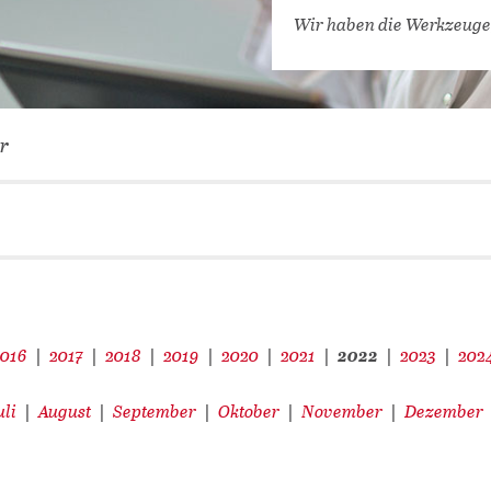
VERNETZEN: WIR FÜR SIE
Wir haben die Werkzeuge
DATENBANKEN (
DIGITALE SAM
COVID-19 HUB
r
KONGRESSKAL
2016
2017
2018
2019
2020
2021
2022
2023
202
|
|
|
|
|
|
|
|
uli
August
September
Oktober
November
Dezember
|
|
|
|
|