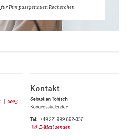
Stellenausschreibungen
 für Ihre passgenauen Recherchen.
DBIS)
Praktika und
Abschlussarbeiten bei
MLUNGEN
ZB MED
Chancengleichheit
ENDER
Kontakt
Sebastian Tobisch
4
2025
|
|
Kongresskalender
Tel:
+49 221 999 892-337
E-Mail senden