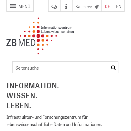
Zur
Zum
MENÜ
Karriere
DE
EN
Seitennavigation
Inhalt
springen
springen
Digitale
Bibliothek
suchen
von
ent
ZB MED
INFORMATION.
WISSEN.
NFDI)
LEBEN.
Infrastruktur- und Forschungszentrum für
lebenswissenschaftliche Daten und Informationen.