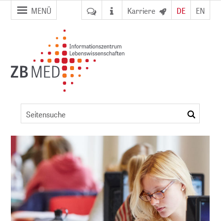
Zur
Zum
MENÜ
Karriere
DE
EN
Seitennavigation
Inhalt
springen
springen
ZB MED
Angebote
suchen
für
ent
Bibliotheken
NFDI)