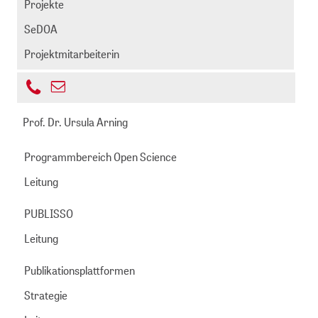
Projekte
SeDOA
Projektmitarbeiterin
+49
E-
221
albrecht@zbmed.de
Mail
Prof. Dr. Ursula Arning
999892
senden
-
Programmbereich Open Science
669
Leitung
PUBLISSO
Leitung
Publikationsplattformen
Strategie