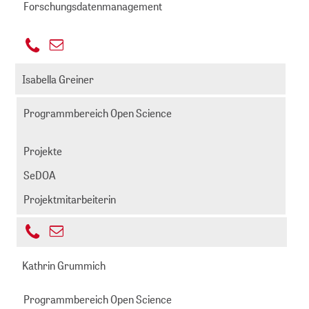
Forschungsdatenmanagement
+49
E-
221
ocanto@zbmed.de
Mail
Isabella Greiner
999892
senden
-
Programmbereich Open Science
647
Projekte
SeDOA
Projektmitarbeiterin
+49
E-
221
greiner@zbmed.de
Mail
Kathrin Grummich
999
senden
892-
Programmbereich Open Science