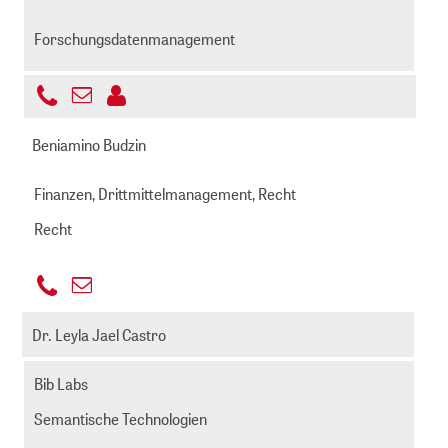
Forschungsdatenmanagement
+49
E-
221
bosse@zbmed.de
Mail
Beniamino Budzin
999892
senden
-
Finanzen, Drittmittelmanagement, Recht
642
Recht
+49
E-
221
budzin@zbmed.de
Mail
Dr. Leyla Jael Castro
999892
senden
-
Bib Labs
221
Semantische Technologien