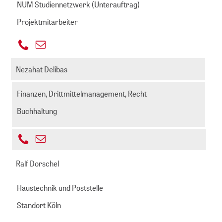
NUM Studiennetzwerk (Unterauftrag)
Projektmitarbeiter
+49
E-
221
darms@zbmed.de
Mail
Nezahat Delibas
999892
senden
-
Finanzen, Drittmittelmanagement, Recht
814
Buchhaltung
+49
E-
221
delibas@zbmed.de
Mail
Ralf Dorschel
999892
senden
-
Haustechnik und Poststelle
222
Standort Köln