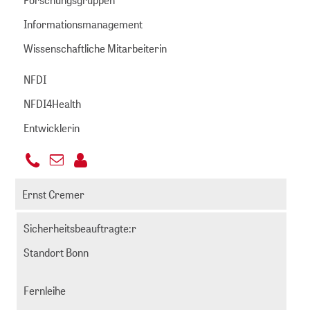
Informationsmanagement
Wissenschaftliche Mitarbeiterin
NFDI
NFDI4Health
Entwicklerin
+49
E-
221
clemens@zbmed.de
Mail
Ernst Cremer
999892
senden
-
Sicherheitsbeauftragte:r
813
Standort Bonn
Fernleihe