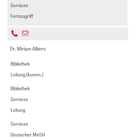
Services
Fernzugriff
+49
E-
221
adolph@zbmed.de
Mail
Dr. Miriam Albers
999892
senden
-
Bibliothek
349
Leitung (komm.)
Bibliothek
Services
Leitung
Services
Deutscher MeSH