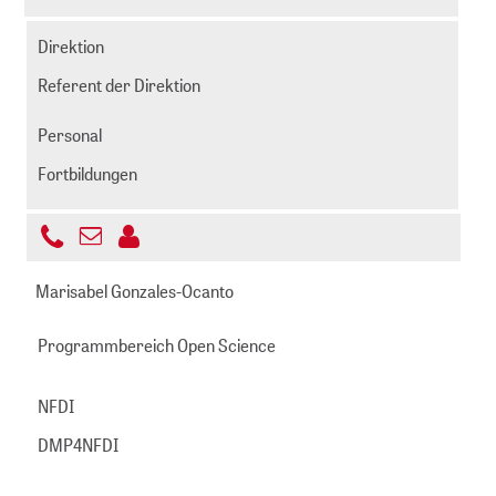
999892
senden
-
Direktion
644
Referent der Direktion
Personal
Fortbildungen
+49
E-
221
gail@zbmed.de
Mail
Marisabel Gonzales-Ocanto
999892
senden
-
Programmbereich Open Science
212
NFDI
DMP4NFDI