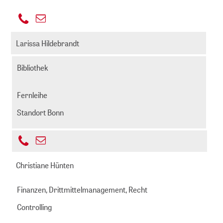
+49
E-
221
hennschen@zbmed.de
Mail
Larissa Hildebrandt
999892
senden
-
Bibliothek
631
Fernleihe
Standort Bonn
+49
E-
221
hildebrandt@zbmed.de
Mail
Christiane Hünten
999892
senden
-
Finanzen, Drittmittelmanagement, Recht
412
Controlling