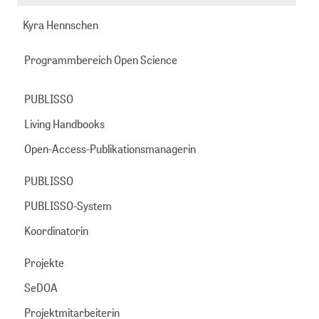
221
hassel@zbmed.de
Mail
Kyra Hennschen
999892
senden
-
Programmbereich Open Science
533
PUBLISSO
Living Handbooks
Open-Access-Publikationsmanagerin
PUBLISSO
PUBLISSO-System
Koordinatorin
Projekte
SeDOA
Projektmitarbeiterin