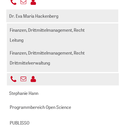
+49
E-
221
guebitz@zbmed.de
Mail
Dr. Eva Maria Hackenberg
999892
senden
-
Finanzen, Drittmittelmanagement, Recht
234
Leitung
Finanzen, Drittmittelmanagement, Recht
Drittmittelverwaltung
+49
E-
221
hackenberg@zbmed
Mail
Stephanie Hann
999892
senden
-
Programmbereich Open Science
235
PUBLISSO