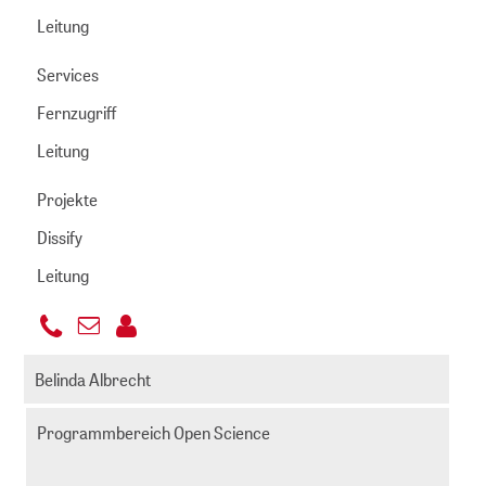
Leitung
Services
Fernzugriff
Leitung
Projekte
Dissify
Leitung
+49
E-
221
albers@zbmed.de
Mail
Belinda Albrecht
999892
senden
-
Programmbereich Open Science
311