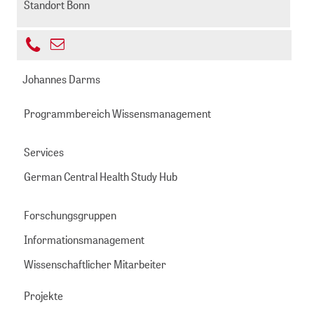
Standort Bonn
+49
E-
221
cremer@zbmed.de
Mail
Johannes Darms
999892
senden
-
Programmbereich Wissensmanagement
411
Services
German Central Health Study Hub
Forschungsgruppen
Informationsmanagement
Wissenschaftlicher Mitarbeiter
Projekte