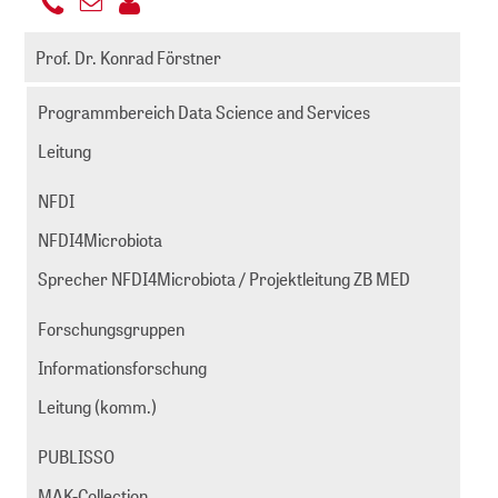
+49
E-
221
fluck@zbmed.de
Mail
Prof. Dr. Konrad Förstner
999892
senden
-
Programmbereich Data Science and Services
811
Leitung
NFDI
NFDI4Microbiota
Sprecher NFDI4Microbiota / Projektleitung ZB MED
Forschungsgruppen
Informationsforschung
Leitung (komm.)
PUBLISSO
MAK-Collection