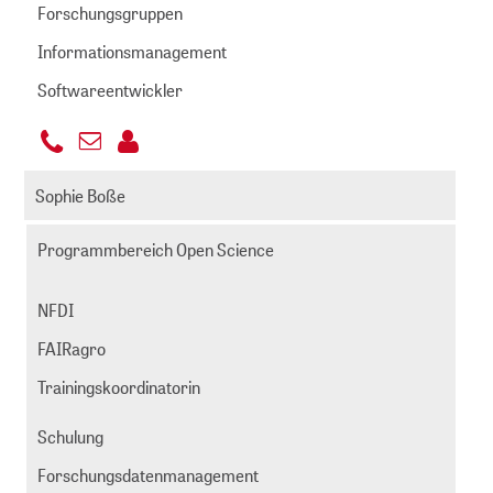
Forschungsgruppen
Informationsmanagement
Softwareentwickler
+49
E-
221
baum@zbmed.de
Mail
Sophie Boße
999892
senden
-
Programmbereich Open Science
812
NFDI
FAIRagro
Trainingskoordinatorin
Schulung
Forschungsdatenmanagement