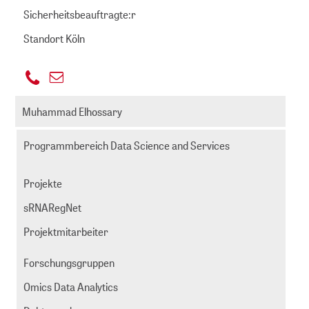
Sicherheitsbeauftragte:r
Standort Köln
+49
E-
221
rdorschel@zbmed.de
Mail
Muhammad Elhossary
999892
senden
-
Programmbereich Data Science and Services
227
Projekte
sRNARegNet
Projektmitarbeiter
Forschungsgruppen
Omics Data Analytics