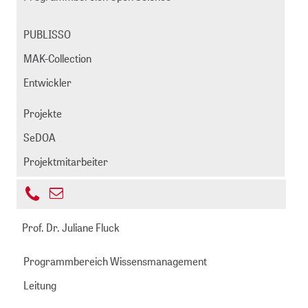
213
PUBLISSO
MAK-Collection
Entwickler
Projekte
SeDOA
Projektmitarbeiter
+49
E-
221
flasko@zbmed.de
Mail
Prof. Dr. Juliane Fluck
999892
senden
-
Programmbereich Wissensmanagement
639
Leitung