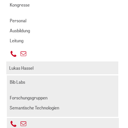
Kongresse
Personal
Ausbildung
Leitung
+49
E-
221
hann@zbmed.de
Mail
Lukas Hassel
999892
senden
-
Bib Labs
625
Forschungsgruppen
Semantische Technologien
+49
E-