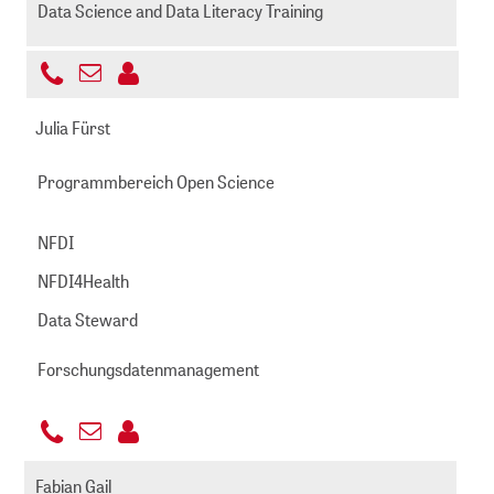
Data Science and Data Literacy Training
+49
E-
221
foerstner@zbmed.de
Mail
Julia Fürst
999892
senden
-
Programmbereich Open Science
511
NFDI
NFDI4Health
Data Steward
Forschungsdatenmanagement
+49
E-
221
fuerst@zbmed.de
Mail
Fabian Gail