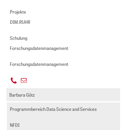
669
Projekte
DIM.RUHR
Schulung
Forschungsdatenmanagement
Forschungsdatenmanagement
+49
E-
221
grummich@zbmed.de
Mail
Barbara Götz
999892
senden
-
Programmbereich Data Science and Services
645
NFDI