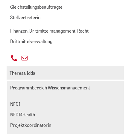
Gleichstellungsbeauftragte
Stellvertreterin
Finanzen, Drittmittelmanagement, Recht
Drittmittelverwaltung
+49
E-
221
huenten@zbmed.de
Mail
Theresa Idda
999892
senden
-
Programmbereich Wissensmanagement
236
NFDI
NFDI4Health
Projektkoordinatorin