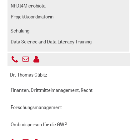
NFDI4Microbiota
Projektkoordinatorin
Schulung
Data Science and Data Literacy Training
+49
E-
221
goetz@zbmed.de
Mail
Dr. Thomas Gübitz
999892
senden
-
Finanzen, Drittmittelmanagement, Recht
513
Forschungsmanagement
Ombudsperson für die GWP