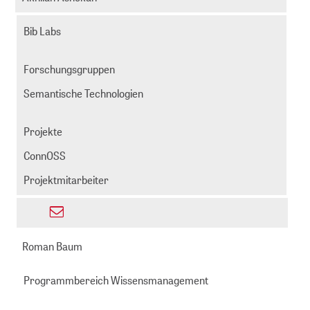
999892
senden
-
Bib Labs
611
Forschungsgruppen
Semantische Technologien
Projekte
ConnOSS
Projektmitarbeiter
E-
ashokan@zbmed.de
Mail
Roman Baum
senden
Programmbereich Wissensmanagement