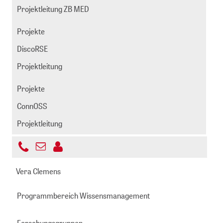
Projektleitung ZB MED
Projekte
DiscoRSE
Projektleitung
Projekte
ConnOSS
Projektleitung
+49
E-
221
ljgarcia@zbmed.de
Mail
Vera Clemens
999892
senden
-
Programmbereich Wissensmanagement
529
Forschungsgruppen