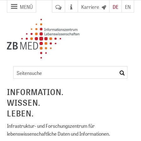
Zur
Zum
MENÜ
Karriere
DE
EN
Seitennavigation
Inhalt
springen
springen
Kontaktliste
suchen
ent
INFORMATION.
WISSEN.
NFDI)
LEBEN.
Infrastruktur- und Forschungszentrum für
lebenswissenschaftliche Daten und Informationen.