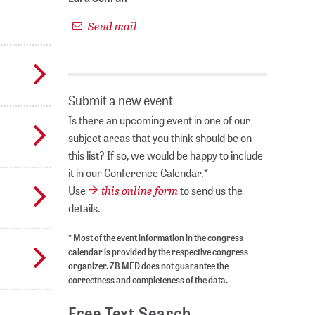
Send mail
Submit a new event
Is there an upcoming event in one of our
subject areas that you think should be on
this list? If so, we would be happy to include
it in our Conference Calendar.*
this online form
Use
to send us the
details.
* Most of the event information in the congress
calendar is provided by the respective congress
organizer. ZB MED does not guarantee the
correctness and completeness of the data.
Free Text Search