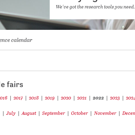
NETWORKING FOR YOU
We've got the research tools you need
DATABA
DIGITA
COVID-
ence calendar
CONFER
e fairs
2016
2017
2018
2019
2020
2021
2022
2023
202
|
|
|
|
|
|
|
|
e
July
August
September
October
November
Dece
|
|
|
|
|
|