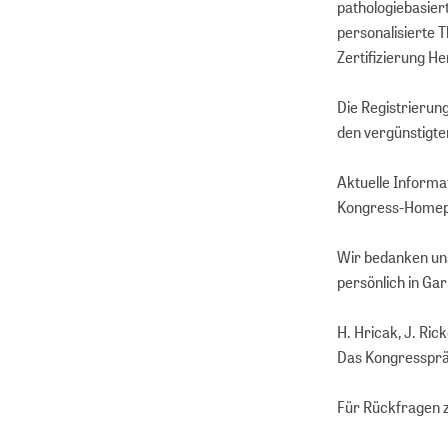
pathologiebasier
personalisierte 
Zertifizierung He
Die Registrierung
den vergünstigte
Aktuelle Informa
Kongress-Homep
Wir bedanken uns
persönlich in G
H. Hricak, J. Rick
Das Kongresspr
Für Rückfragen 