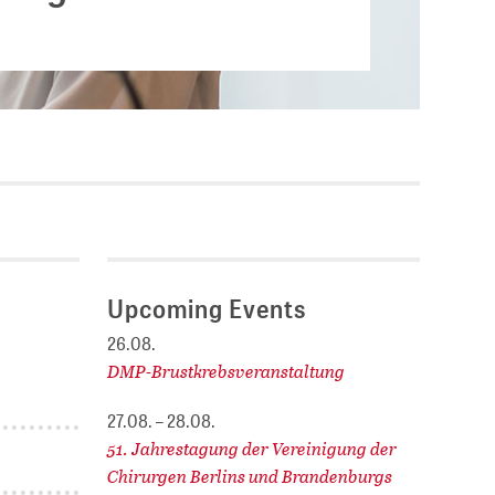
Current vacancies
.
SES (DBIS)
Internships and theses at
ZB MED
L COLLECTIONS
Equal opportunities
19 HUB
ENCE CALENDAR
Upcoming Events
26.08.
DMP-Brustkrebsveranstaltung
27.08. – 28.08.
51. Jahrestagung der Vereinigung der
Chirurgen Berlins und Brandenburgs