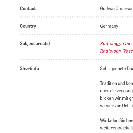
Contact
Gudrun Omarsdo
Country
Germany
Radiology
Onc
Subject area(s)
,
Radiology
Vasc
,
Shortinfo
Sehr geehrte Da
Tradition und ko
über die vergan
blicken wir mit 
wieder vor Ort i
Wir laden Sie he
weiterentwickelt