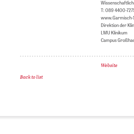
Wissenschaftlic
T: 089 4400-72
www.Garmisch-
Direktion der Klin
LMU Klinikum
Campus Großhader
Website
Back to list
ZB