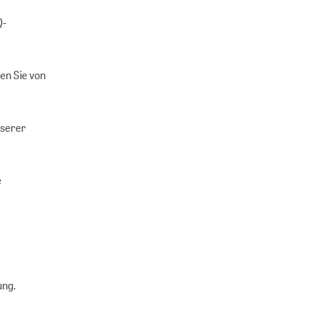
Q-
ren Sie von
nserer
e
ung.