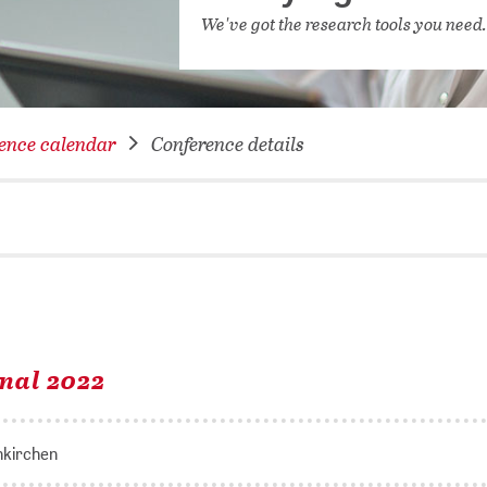
NETWORKING FOR YOU
We've got the research tools you need
DATABA
DIGITA
COVID-
ence calendar
Conference details
CONFER
nal 2022
nkirchen