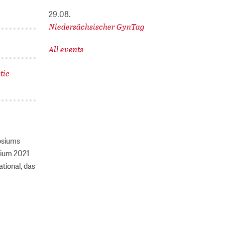
29.08.
Niedersächsischer GynTag
All events
tic
osiums
sium 2021
tional, das