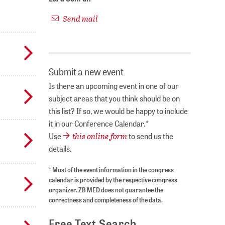
Send mail
Submit a new event
Is there an upcoming event in one of our
subject areas that you think should be on
this list? If so, we would be happy to include
it in our Conference Calendar.*
this online form
Use
to send us the
details.
* Most of the event information in the congress
calendar is provided by the respective congress
organizer. ZB MED does not guarantee the
correctness and completeness of the data.
Free Text Search