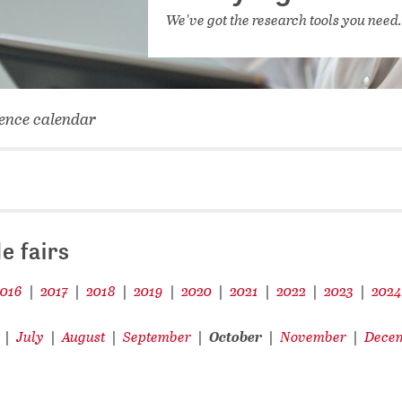
NETWORKING FOR YOU
We've got the research tools you need
DATABA
DIGITA
COVID-
ence calendar
CONFER
e fairs
2016
2017
2018
2019
2020
2021
2022
2023
202
|
|
|
|
|
|
|
|
July
August
September
October
November
Dece
|
|
|
|
|
|