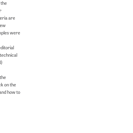
 the
r
teria are
 new
amples were
ditorial
technical
B)
 the
ck on the
 and how to