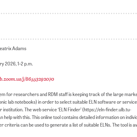
 Beatrix Adams
y 2026, 1–2 p.m.
b.zoom.us/j/86553292070
 for researchers and RDM staff is keeping track of the large marke
nic lab notebooks) in order to select suitable ELN software or service
 institution. The web service ‘ELN Finder’ (https://eln-finder.ulb.tu-
 help with this. This online tool contains detailed information on indiv
er criteria can be used to generate a list of suitable ELNs. The tool is av