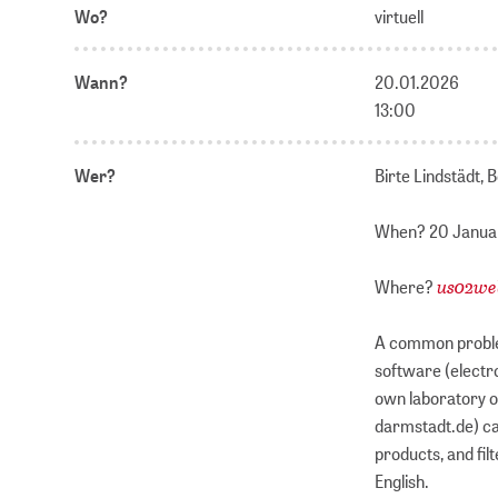
Wo?
virtuell
Wann?
20.01.2026
13:00
Wer?
Birte Lindstädt,
When? 20 Januar
us02we
Where?
A common problem
software (electro
own laboratory or
darmstadt.de) can
products, and filt
English.