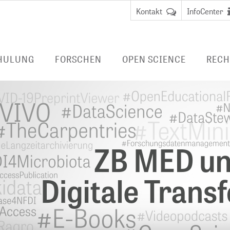
Kontakt
InfoCenter
HULUNG
FORSCHEN
OPEN SCIENCE
RECH
FORSCHUNG BEI ZB MED
PUBLIZIEREN
LIVIVO-SUCHPO
DUNG
Data Science and Services
BERATEN
E-BOOKS/ E-JO
FERNZUGRIFF
 Librarian
BibLabs
FORSCHUNGSDATENMANAGEMENT
Virtueller
Wissensmanagement
Nationale
Benutzungsa
anagement
Forschungsdateninfrastruktur
Fernzugriff
LAUFENDE PROJEKTE
(NFDI)
EMBASE
ABGESCHLOSSENE PROJEKTE
TERMINOLOGIEN
CINAHL
DIGITALE LANGZEITARCHIVIERUNG
HEALTH STUDY 