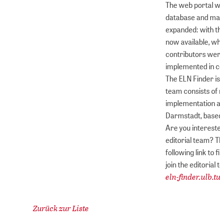
The web portal wa
database and main
expanded: with th
now available, wh
contributors wer
implemented in c
The ELN Finder is
team consists of
implementation as
Darmstadt, base
Are you intereste
editorial team? T
following link to
join the editorial
eln-finder.ulb.
Zurück zur Liste