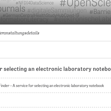
VERNETZEN: WIR FÜR SIE
DATENBANKEN (
DIGITALE SAM
COVID-19 HUB
eranstaltungsdetails
KONGRESSKAL
r selecting an electronic laboratory noteb
inder – A service for selecting an electronic laboratory notebook