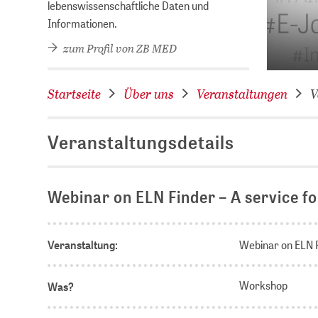
hek des Jahres 2026!
lebenswissenschaftliche Daten und
Informationen.
zum Profil von ZB MED
Startseite
Über uns
Veranstaltungen
V
Veranstaltungsdetails
Webinar on ELN Finder – A service fo
Veranstaltung:
Webinar on ELN F
Workshop
Was?