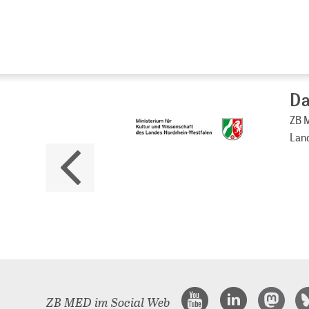
Da
ZB M
Land
ZB MED im Social Web