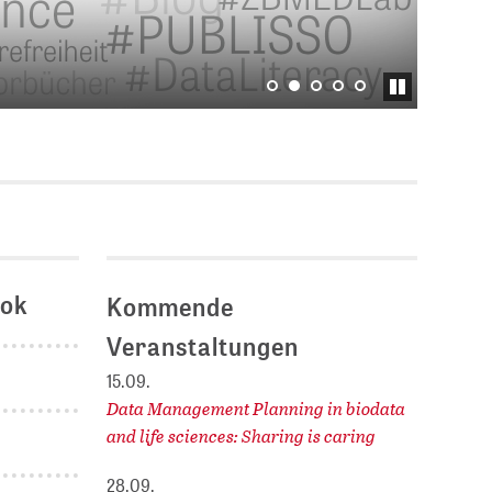
Stellenausschreibungen
E
DBIS)
Praktika und
Abschlussarbeiten bei
MLUNGEN
ZB MED
Chancengleichheit
ENDER
ook
Kommende
Veranstaltungen
15.09.
Data Management Planning in biodata
and life sciences: Sharing is caring
28.09.