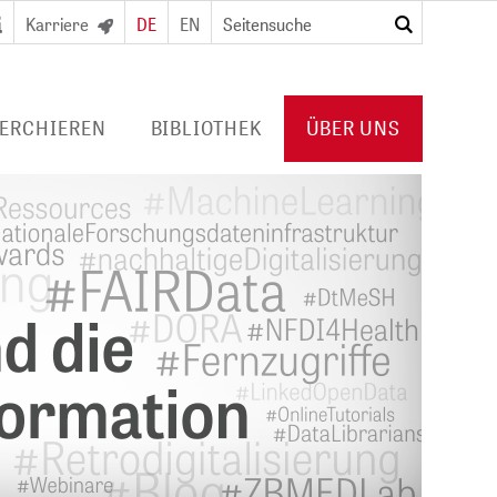
Karriere
DE
EN
suchen
ERCHIEREN
BIBLIOTHEK
ÜBER UNS
RTAL
DIGITALE BIBLIOTHEK
PROFIL ZB MED
URNALS/
FÜR BIBLIOTHEKEN
VERANSTALTUNGEN
Konsortiallizenzen
POLICIES
Angebot und
PUBLIKATIONEN VON ZB MED
usweis/
Erwerbungsprofil
KOOPERATIONEN
PRESSE
KARRIERE
HUB