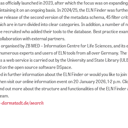
s officially launched in 2023, after which the focus was on expanding
taining it on an ongoing basis. In 2024/25, the ELN Finder was furthe
e release of the second version of the metadata schema, 45 filter cri
ich are in turn divided into clear categories. In addition, a number of
e recruited who added their tools to the database. Best practice ex
ollaboration with external partners.
 organised by ZB MED – Information Centre for Life Sciences, and its e
 numerous experts and users of ELN tools from all over Germany. The 
 a web service is carried out by the University and State Library (UL
d on the open source software DSpace.
d in further information about the ELN Finder or would you like to join
hen visit our online information event on 20 January 2026, 1-2 p.m. Cli
 find out more about the structure and functionalities of the ELN Finder
 team.
tu-darmstadt.de/search