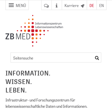
Zur
Zum
MENÜ
Karriere
DE
EN
Seitennavigation
Inhalt
springen
springen
Veranstaltungsdetails
suchen
ent
INFORMATION.
WISSEN.
NFDI)
LEBEN.
Infrastruktur- und Forschungszentrum für
lebenswissenschaftliche Daten und Informationen.