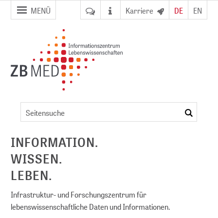
Zur
Zum
MENÜ
Karriere
DE
EN
Seitennavigation
Inhalt
springen
springen
Veranstaltungsdetails
suchen
ent
INFORMATION.
WISSEN.
NFDI)
LEBEN.
Infrastruktur- und Forschungszentrum für
lebenswissenschaftliche Daten und Informationen.