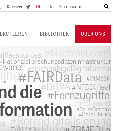
Karriere
DE
EN
suchen
ERCHIEREN
BIBLIOTHEK
ÜBER UNS
RTAL
DIGITALE BIBLIOTHEK
PROFIL ZB MED
URNALS/
FÜR BIBLIOTHEKEN
VERANSTALTUNGEN
Konsortiallizenzen
POLICIES
Angebot und
PUBLIKATIONEN VON ZB MED
usweis/
Erwerbungsprofil
KOOPERATIONEN
PRESSE
KARRIERE
HUB