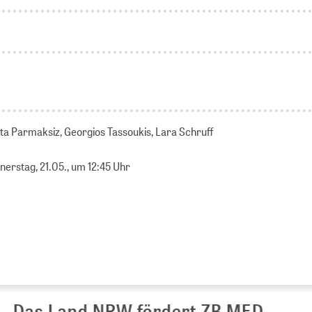
 Uta Parmaksiz, Georgios Tassoukis, Lara Schruff
nerstag, 21.05., um 12:45 Uhr
s Land NRW fördert ZB MED