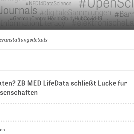
VERNETZEN: WIR FÜR SIE
DATENBANKEN (
DIGITALE SAM
COVID-19 HUB
eranstaltungsdetails
KONGRESSKAL
aten? ZB MED LifeData schließt Lücke für
ssenschaften
ion