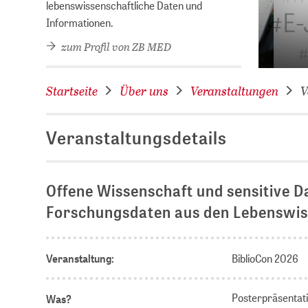
hek des Jahres 2026!
lebenswissenschaftliche Daten und
Informationen.
zum Profil von ZB MED
Startseite
Über uns
Veranstaltungen
V
Veranstaltungsdetails
Offene Wissenschaft und sensitive D
Forschungsdaten aus den Lebenswi
Veranstaltung:
BiblioCon 2026
Posterpräsentat
Was?