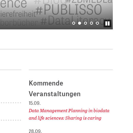
Stellenausschreibungen
E
DBIS)
Praktika und
Abschlussarbeiten bei
MLUNGEN
ZB MED
Chancengleichheit
ENDER
Kommende
Veranstaltungen
15.09.
Data Management Planning in biodata
and life sciences: Sharing is caring
28.09.