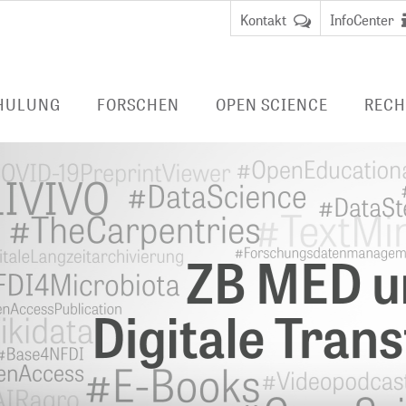
Kontakt
InfoCenter
HULUNG
FORSCHEN
OPEN SCIENCE
RECH
FORSCHUNG BEI ZB MED
PUBLIZIEREN
LIVIVO-SUCHPO
DUNG
Data Science and Services
BERATEN
E-BOOKS/ E-JO
FERNZUGRIFF
 Librarian
BibLabs
FORSCHUNGSDATENMANAGEMENT
Virtueller
Wissensmanagement
Nationale
Benutzungsa
anagement
Forschungsdateninfrastruktur
Fernzugriff
LAUFENDE PROJEKTE
(NFDI)
EMBASE
ABGESCHLOSSENE PROJEKTE
TERMINOLOGIEN
CINAHL
DIGITALE LANGZEITARCHIVIERUNG
HEALTH STUDY 