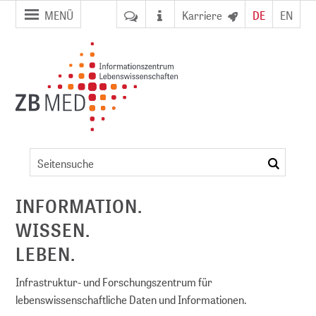
Zur
Zum
MENÜ
Karriere
DE
EN
Seitennavigation
Inhalt
springen
springen
Veranstaltungsdetails
suchen
ent
INFORMATION.
WISSEN.
NFDI)
LEBEN.
Infrastruktur- und Forschungszentrum für
lebenswissenschaftliche Daten und Informationen.