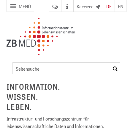
Zur
Zum
MENÜ
Karriere
DE
EN
Seitennavigation
Inhalt
springen
springen
Veranstaltungsdetails
suchen
ent
INFORMATION.
WISSEN.
NFDI)
LEBEN.
Infrastruktur- und Forschungszentrum für
lebenswissenschaftliche Daten und Informationen.