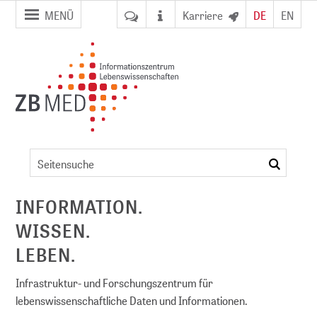
Zur
Zum
MENÜ
Karriere
DE
EN
Seitennavigation
Inhalt
springen
springen
Veranstaltungsdetails
suchen
ent
INFORMATION.
WISSEN.
NFDI)
LEBEN.
Infrastruktur- und Forschungszentrum für
lebenswissenschaftliche Daten und Informationen.