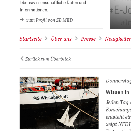
hek des Jahres 2026!
lebenswissenschaftliche Daten und
Informationen.
zum Profil von ZB MED
Startseite
Über uns
Presse
Neuigkeite
Zurück zum Überblick
Donnerstag
Wissen in
Jeden Tag 
Forschungs
entsteht e
zeigt NFDI