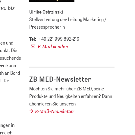
i
10. bis
Ulrike Ostrzinski
Stellvertretung der Leitung Marketing /
Pressesprecherin
Tel:
+49 221 999 892-216
een und
E-Mail senden
unkt. Die
 Besuchende
fern kann
th an Bord
ZB MED-Newsletter
. Dr.
Möchten Sie mehr über ZB MED, seine
Produkte und Neuigkeiten erfahren? Dann
abonnieren Sie unseren
E-Mail-Newsletter
.
ungen in
rreich.