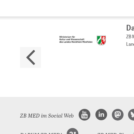
Da
ZB M
Land
ZB MED im Social Web