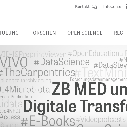
Kontakt
InfoCenter
HULUNG
FORSCHEN
OPEN SCIENCE
RECH
FORSCHUNG BEI ZB MED
PUBLIZIEREN
LIVIVO-SUCHPO
DUNG
Data Science and Services
BERATEN
E-BOOKS/ E-JO
FERNZUGRIFF
 Librarian
BibLabs
FORSCHUNGSDATENMANAGEMENT
Virtueller
Wissensmanagement
Nationale
Benutzungsa
anagement
Forschungsdateninfrastruktur
Fernzugriff
LAUFENDE PROJEKTE
(NFDI)
EMBASE
ABGESCHLOSSENE PROJEKTE
TERMINOLOGIEN
CINAHL
DIGITALE LANGZEITARCHIVIERUNG
HEALTH STUDY 