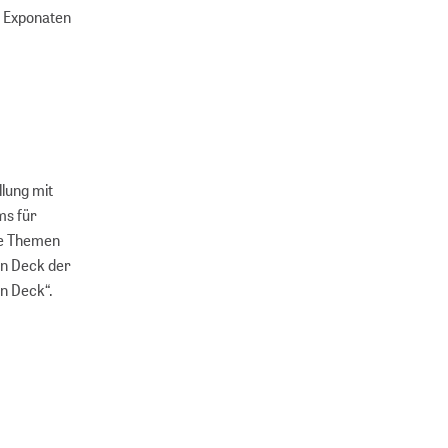
0 Exponaten
llung mit
ms für
he Themen
An Deck der
n Deck“.