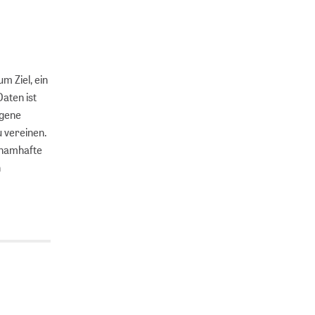
m Ziel, ein
aten ist
ogene
u vereinen.
 namhafte
n