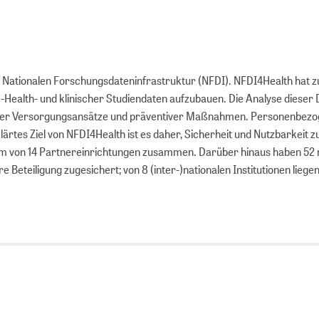
Nationalen Forschungs­daten­infra­struktur (NFDI). NFDI4Health hat zu
Health- und klinischer Studiendaten aufzubauen. Die Analyse dieser D
ender Versorgungsansätze und präventiver Maßnahmen. Personenbez
rtes Ziel von NFDI4Health ist es daher, Sicherheit und Nutzbarkeit z
Team von 14 Partnereinrichtungen zusammen. Darüber hinaus haben 52
Beteiligung zugesichert; von 8 (inter-)nationalen Institutionen liege