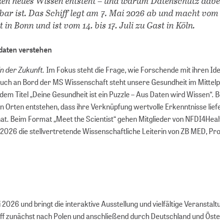
en neues Wissen entsteht – und warum Datenschutz dabe
bar ist. Das Schiff legt am 7. Mai 2026 ab und macht vom 
lt in Bonn und ist vom 14. bis 17. Juli zu Gast in Köln.
daten verstehen
n der Zukunft.
Im Fokus steht die Frage, wie Forschende mit ihren Id
uch an Bord der MS Wissenschaft steht unsere Gesundheit im Mittelp
 dem Titel „Deine Gesundheit ist ein Puzzle – Aus Daten wird Wissen“.
n Orten entstehen, dass ihre Verknüpfung wertvolle Erkenntnisse lie
hat. Beim Format „Meet the Scientist“ gehen Mitglieder von NFDI4Heal
026 die stellvertretende Wissenschaftliche Leiterin von ZB MED, Prof
2026 und bringt die interaktive Ausstellung und vielfältige Veranstalt
hiff zunächst nach Polen und anschließend durch Deutschland und Öste