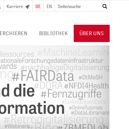
Karriere
DE
EN
suchen
ERCHIEREN
BIBLIOTHEK
ÜBER UNS
RTAL
DIGITALE BIBLIOTHEK
PROFIL ZB MED
URNALS/
FÜR BIBLIOTHEKEN
VERANSTALTUNGEN
Konsortiallizenzen
POLICIES
Angebot und
PUBLIKATIONEN VON ZB MED
usweis/
Erwerbungsprofil
KOOPERATIONEN
PRESSE
KARRIERE
HUB