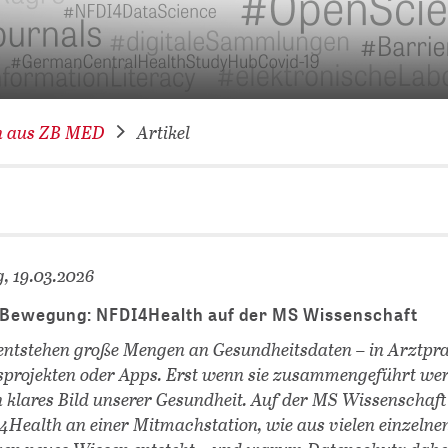
VERNETZEN: WIR FÜR SIE
DATENBANKEN (
DIGITALE SAM
COVID-19 HUB
n aus ZB MED
Artikel
KONGRESSKAL
, 19.03.2026
 Bewegung: NFDI4Health auf der MS Wissenschaft
entstehen große Mengen an Gesundheitsdaten – in Arztpr
projekten oder Apps. Erst wenn sie zusammengeführt we
in klares Bild unserer Gesundheit. Auf der MS Wissenschaf
4Health an einer Mitmachstation, wie aus vielen einzelne