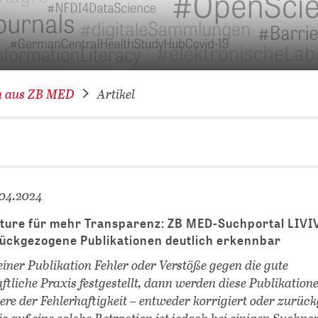
VERNETZEN: WIR FÜR SIE
DATENBANKEN (
DIGITALE SAM
COVID-19 HUB
n aus ZB MED
Artikel
KONGRESSKAL
.04.2024
ture für mehr Transparenz: ZB MED-Suchportal LIVI
ückgezogene Publikationen deutlich erkennbar
einer Publikation Fehler oder Verstöße gegen die gute
tliche Praxis festgestellt, dann werden diese Publikatione
re der Fehlerhaftigkeit – entweder korrigiert oder zurüc
 auf eine solche Retraction ist jedoch bei einigen Suchpor