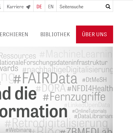
Karriere
DE
EN
suchen
ERCHIEREN
BIBLIOTHEK
ÜBER UNS
RTAL
DIGITALE BIBLIOTHEK
PROFIL ZB MED
URNALS/
FÜR BIBLIOTHEKEN
VERANSTALTUNGEN
Konsortiallizenzen
POLICIES
Angebot und
PUBLIKATIONEN VON ZB MED
usweis/
Erwerbungsprofil
KOOPERATIONEN
PRESSE
KARRIERE
HUB