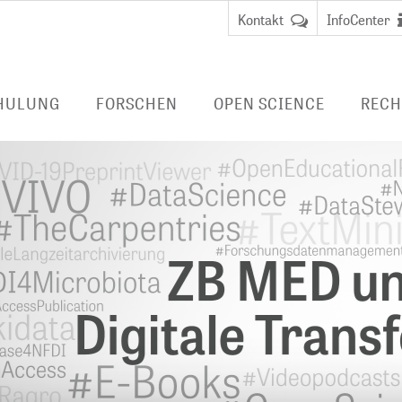
Kontakt
InfoCenter
HULUNG
FORSCHEN
OPEN SCIENCE
RECH
FORSCHUNG BEI ZB MED
PUBLIZIEREN
LIVIVO-SUCHPO
DUNG
Data Science and Services
BERATEN
E-BOOKS/ E-JO
FERNZUGRIFF
 Librarian
BibLabs
FORSCHUNGSDATENMANAGEMENT
Virtueller
Wissensmanagement
Nationale
Benutzungsa
anagement
Forschungsdateninfrastruktur
Fernzugriff
LAUFENDE PROJEKTE
(NFDI)
EMBASE
ABGESCHLOSSENE PROJEKTE
TERMINOLOGIEN
CINAHL
DIGITALE LANGZEITARCHIVIERUNG
HEALTH STUDY 