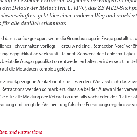
in den Details der Metadaten. LIVIVO, das ZB MED-Suchpo
­wissen­schaften, geht hier einen anderen Weg und markiert
 für alle deutlich erkennbar.
ird dann zurückgezogen, wenn die Grundaussage in Frage gestellt ist 
iches Fehlverhalten vorliegt. Hierzu wird eine „Retraction Note“ veröf
Ausgangspublikation verknüpft. Je nach Schwere der Fehlerhaftigkeit
 bleibt die Ausgangpublikation entweder erhalten, wird ersetzt, mittel
s auf die Metadaten komplett gelöscht.
 zurückgezogene Artikel nicht zitiert werden. Wie lässt sich das zuve
e Retractions werden so markiert, dass sie bei der Auswahl der verw
ie offizielle Meldung der Retraction und falls vorhanden der "Letter o
Forschung und beugt der Verbreitung falscher Forschungsergebnisse vo
ten und Retractions