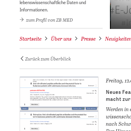
hek des Jahres 2026!
lebenswissenschaftliche Daten und
Informationen.
zum Profil von ZB MED
Startseite
Über uns
Presse
Neuigkeite
Zurück zum Überblick
Freitag, 12
Neues Fea
macht zur
Werden in 
wissenschaf
nach Schwe
Der Hinweis