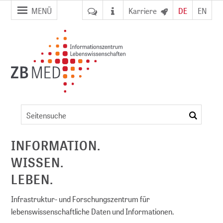
Zur
Zum
MENÜ
Karriere
DE
EN
Seitennavigation
Inhalt
springen
springen
Artikel
suchen
ent
INFORMATION.
WISSEN.
NFDI)
LEBEN.
Infrastruktur- und Forschungszentrum für
lebenswissenschaftliche Daten und Informationen.