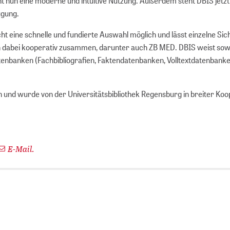
 nun eine moderne und intuitive Nutzung. Außerdem steht DBIS jetzt
ügung.
t eine schnelle und fundierte Auswahl möglich und lässt einzelne Sic
iten dabei kooperativ zusammen, darunter auch ZB MED. DBIS weist sow
atenbanken (Fachbibliografien, Faktendatenbanken, Volltextdatenbanke
 und wurde von der Universitätsbibliothek Regensburg in breiter Koo
E-Mail.