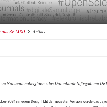
VERNETZEN: WIR FÜR SIE
DATENBANKEN (
DIGITALE SAM
COVID-19 HUB
n aus ZB MED
Artikel
KONGRESSKAL
neue Nutzendenoberfläche des Datenbank-Infosystems DB
ober 2024 in neuem Design! Mit der neuesten Version wurde das Layo