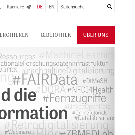
Karriere
DE
EN
suchen
ERCHIEREN
BIBLIOTHEK
ÜBER UNS
RTAL
DIGITALE BIBLIOTHEK
PROFIL ZB MED
URNALS/
FÜR BIBLIOTHEKEN
VERANSTALTUNGEN
Konsortiallizenzen
POLICIES
Angebot und
PUBLIKATIONEN VON ZB MED
usweis/
Erwerbungsprofil
KOOPERATIONEN
PRESSE
KARRIERE
HUB