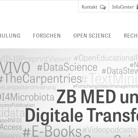
Kontakt
InfoCenter
HULUNG
FORSCHEN
OPEN SCIENCE
RECH
FORSCHUNG BEI ZB MED
PUBLIZIEREN
LIVIVO-SUCHPO
DUNG
Data Science and Services
BERATEN
E-BOOKS/ E-JO
FERNZUGRIFF
 Librarian
BibLabs
FORSCHUNGSDATENMANAGEMENT
Virtueller
Wissensmanagement
Nationale
Benutzungsa
anagement
Forschungsdateninfrastruktur
Fernzugriff
LAUFENDE PROJEKTE
(NFDI)
EMBASE
ABGESCHLOSSENE PROJEKTE
TERMINOLOGIEN
CINAHL
DIGITALE LANGZEITARCHIVIERUNG
HEALTH STUDY 