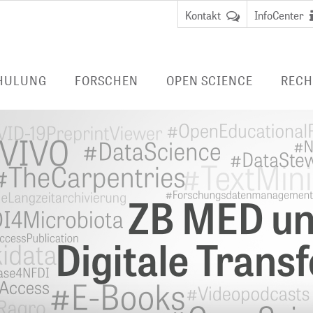
Kontakt
InfoCenter
HULUNG
FORSCHEN
OPEN SCIENCE
RECH
FORSCHUNG BEI ZB MED
PUBLIZIEREN
LIVIVO-SUCHPO
DUNG
Data Science and Services
BERATEN
E-BOOKS/ E-JO
FERNZUGRIFF
 Librarian
BibLabs
FORSCHUNGSDATENMANAGEMENT
Virtueller
Wissensmanagement
Nationale
Benutzungsa
anagement
Forschungsdateninfrastruktur
Fernzugriff
LAUFENDE PROJEKTE
(NFDI)
EMBASE
ABGESCHLOSSENE PROJEKTE
TERMINOLOGIEN
CINAHL
DIGITALE LANGZEITARCHIVIERUNG
HEALTH STUDY 