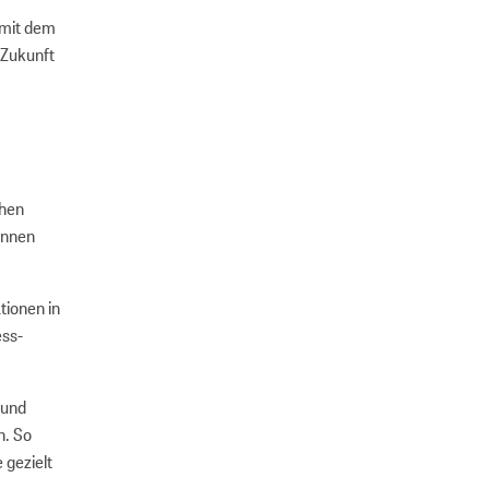
 mit dem
 Zukunft
chen
nnen
tionen in
ess-
 und
n. So
 gezielt