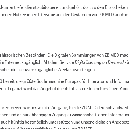
okumentlieferdienst subito bereit und gehört dort zu den Bibliotheken
können Nutzer:innen Literatur aus den Beständen von ZB MED auch in
 zu historischen Beständen. Die Digitalen Sammlungen von ZB MED ma
Digitalisierung on Demand
 im Internet zugänglich. Mit dem Service
kö
orische oder schwer zugängliche Werke beauftragen.
O bereit, die größte Suchmaschine Europas für Literatur und Informa
zen. Ergänzt wird das Angebot durch Infrastrukturen fürs Open-Acc
onzentrieren wir uns auf die Aufgabe, für die ZB MED deutschlandweit
slichen und ortsunabhängigen Zugang zu wissenschaftlicher Informatio
 auch künftig bestmöglich unterstützen und unsere digitalen Angebote
chuhmann, Wissenschaftlicher Direktor von ZB MED.