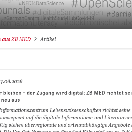
VERNETZEN: WIR FÜR SIE
DATENBANKEN (
DIGITALE SAM
COVID-19 HUB
n aus ZB MED
Artikel
KONGRESSKAL
17.06.2026
 bleiben – der Zugang wird digital: ZB MED richtet se
 neu aus
nfor­mations­zentrum Lebens­wissen­schaften richtet seine
 konsequent auf die digitale Informations- und Literaturv
ftig stehen überregionale und ortsunabhängige Angebote
t. Die Vor-Ort-Nutzung am Standort Köln wird am 17. Juli