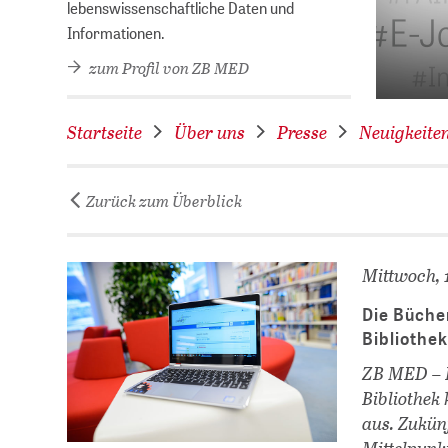
hek des Jahres 2026!
lebenswissenschaftliche Daten und
Informationen.
zum Profil von ZB MED
Startseite
Über uns
Presse
Neuigkeite
Zurück zum Überblick
Mittwoch, 
Die Bücher
Bibliothek
ZB MED – I
Bibliothek
aus. Zukün
Mittelpunk