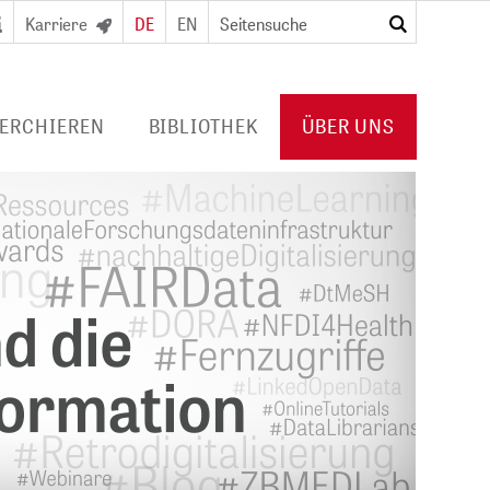
Karriere
DE
EN
suchen
ERCHIEREN
BIBLIOTHEK
ÜBER UNS
RTAL
DIGITALE BIBLIOTHEK
PROFIL ZB MED
URNALS/
FÜR BIBLIOTHEKEN
VERANSTALTUNGEN
Konsortiallizenzen
POLICIES
Angebot und
PUBLIKATIONEN VON ZB MED
usweis/
Erwerbungsprofil
KOOPERATIONEN
PRESSE
KARRIERE
HUB