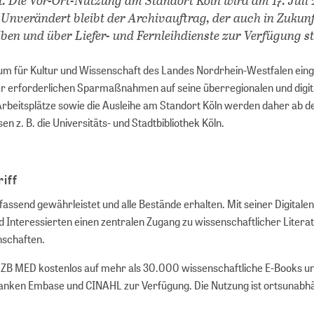
. Unverändert bleibt der Archivauftrag, der auch in Zukun
leiben und über Liefer- und Fernleihdienste zur Verfügung s
ium für Kultur und Wissenschaft des Landes Nordrhein-Westfalen ein
r erforderlichen Sparmaßnahmen auf seine überregionalen und digit
Arbeitsplätze sowie die Ausleihe am Standort Köln werden daher ab de
 z. B. die Universitäts- und Stadtbibliothek Köln.
iff
ssend gewährleistet und alle Bestände erhalten. Mit seiner Digitalen
 Interessierten einen zentralen Zugang zu wissenschaftlicher Litera
nschaften.
n ZB MED kostenlos auf mehr als 30.000 wissenschaftliche E-Books un
banken Embase und CINAHL zur Verfügung. Die Nutzung ist ortsunabh