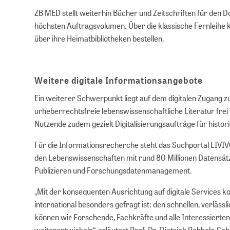
ZB MED stellt weiterhin Bücher und Zeitschriften für den D
höchsten Auftragsvolumen. Über die klassische Fernleihe 
über ihre Heimatbibliotheken bestellen.
Weitere digitale Informationsangebote
Ein weiterer Schwerpunkt liegt auf dem digitalen Zugang
urheberrechtsfreie lebenswissenschaftliche Literatur frei
Nutzende zudem gezielt Digitalisierungsaufträge für hist
Für die Informationsrecherche steht das Suchportal LIVIV
den Lebenswissenschaften mit rund 80 Millionen Datensät
Publizieren und Forschungs­daten­manage­ment.
„Mit der konsequenten Ausrichtung auf digitale Services k
international besonders gefragt ist: den schnellen, verläs
können wir Forschende, Fachkräfte und alle Interessierten
weiterentwickeln“, erläutert Prof. Dr. Dietrich Rebholz-S