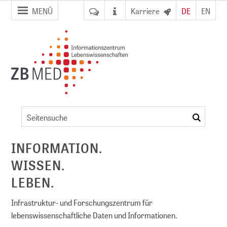
Zur
Zum
MENÜ
Karriere
DE
EN
Seitennavigation
Inhalt
springen
springen
Artikel
suchen
ent
INFORMATION.
WISSEN.
NFDI)
LEBEN.
Infrastruktur- und Forschungszentrum für
lebenswissenschaftliche Daten und Informationen.