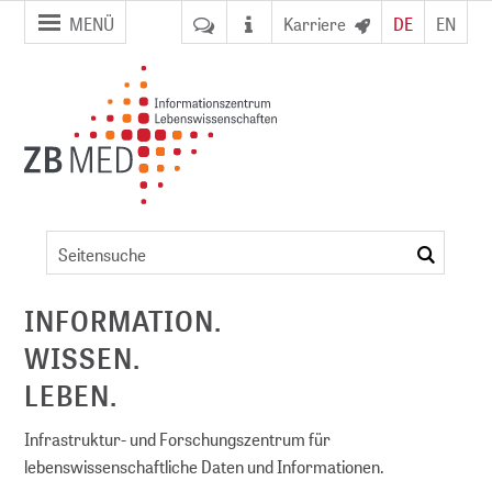
Zur
Zum
MENÜ
Karriere
DE
EN
Seitennavigation
Inhalt
springen
springen
Artikel
suchen
ent
INFORMATION.
WISSEN.
NFDI)
LEBEN.
Infrastruktur- und Forschungszentrum für
lebenswissenschaftliche Daten und Informationen.