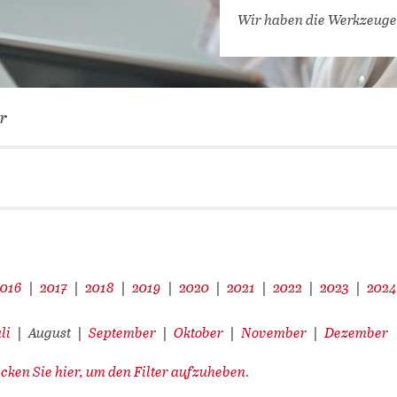
VERNETZEN: WIR FÜR SIE
Wir haben die Werkzeuge
DATENBANKEN (
DIGITALE SAM
COVID-19 HUB
r
KONGRESSKAL
2016
2017
2018
2019
2020
2021
2022
2023
202
|
|
|
|
|
|
|
|
li
August
September
Oktober
November
Dezember
|
|
|
|
|
icken Sie hier, um den Filter aufzuheben
.