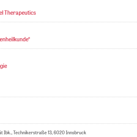
l Therapeutics
uenheilkunde“
gie
ät Ibk., Technikerstraße 13, 6020 Innsbruck