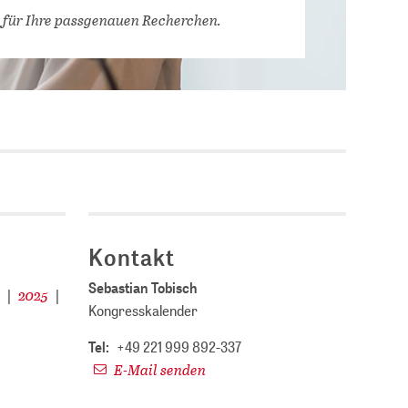
Stellenausschreibungen
 für Ihre passgenauen Recherchen.
DBIS)
Praktika und
Abschlussarbeiten bei
MLUNGEN
ZB MED
Chancengleichheit
ENDER
Kontakt
Sebastian Tobisch
4
2025
|
|
Kongresskalender
Tel:
+49 221 999 892-337
E-Mail senden