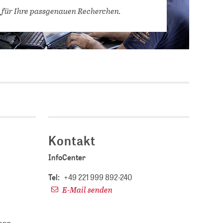
Stellenausschreibungen
 für Ihre passgenauen Recherchen.
DBIS)
Praktika und
Abschlussarbeiten bei
MLUNGEN
ZB MED
Chancengleichheit
ENDER
Kontakt
InfoCenter
Tel:
+49 221 999 892-240
E-Mail senden
fang