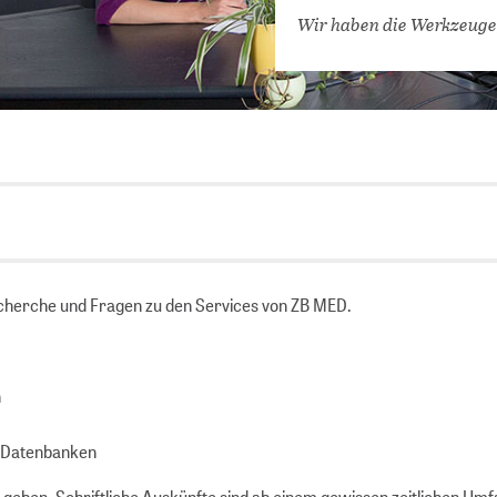
VERNETZEN: WIR FÜR SIE
Wir haben die Werkzeuge
DATENBANKEN (
DIGITALE SAM
COVID-19 HUB
KONGRESSKAL
recherche und Fragen zu den Services von ZB MED.
n
 Datenbanken
e geben. Schriftliche Auskünfte sind ab einem gewissen zeitlichen Um