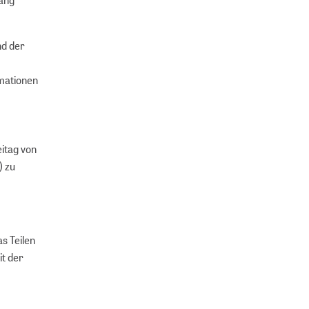
nd der
rmationen
itag von
) zu
s Teilen
it der