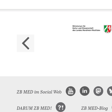
Da
ZB M
Land
ZB MED im Social Web
DARUM ZB MED!
ZB MED-Blog