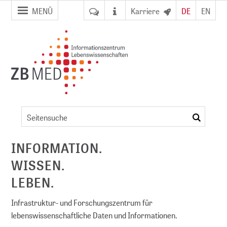
Zur
Zum
MENÜ
Karriere
DE
EN
Seitennavigation
Inhalt
springen
springen
Bibliothek
von
suchen
ZB MED
ent
INFORMATION.
WISSEN.
NFDI)
LEBEN.
Infrastruktur- und Forschungszentrum für
lebenswissenschaftliche Daten und Informationen.