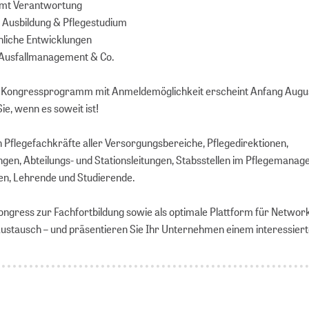
mmt Verantwortung
e Ausbildung & Pflegestudium
hliche Entwicklungen
, Ausfallmanagement & Co.
e Kongressprogramm mit Anmeldemöglichkeit erscheint Anfang Augus
ie, wenn es soweit ist!
Pflegefachkräfte aller Versorgungsbereiche, Pflegedirektionen,
ungen, Abteilungs- und Stationsleitungen, Stabsstellen im Pflegemanag
en, Lehrende und Studierende.
ongress zur Fachfortbildung sowie als optimale Plattform für Networ
Austausch – und präsentieren Sie Ihr Unternehmen einem interessier