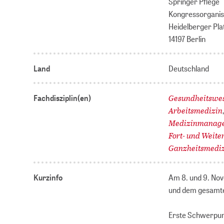
Springer Pflege
Kongressorganis
Heidelberger Pla
14197 Berlin
Land
Deutschland
Gesundheitswe
Fachdisziplin(en)
Arbeitsmedizin
Medizinmanag
Fort- und Weite
Ganzheitsmedi
Kurzinfo
Am 8. und 9. Nov
und dem gesamte
Erste Schwerpu