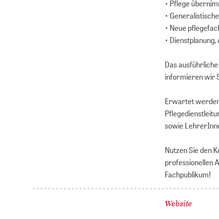
• Pflege überni
• Generalistisch
• Neue pflegefac
• Dienstplanung
Das ausführlich
informieren wir S
Erwartet werden 
Pflegedienstleit
sowie LehrerInn
Nutzen Sie den K
professionellen 
Fachpublikum!
Website