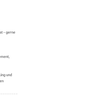
t – gerne
ement,
king und
ten