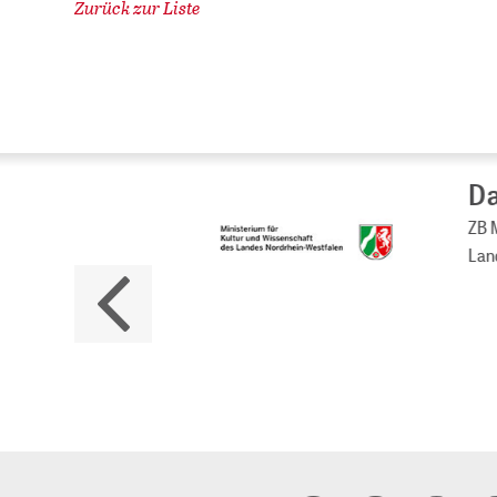
Zurück zur Liste
Da
ZB M
Land