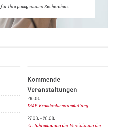
Stellenausschreibungen
 für Ihre passgenauen Recherchen.
DBIS)
Praktika und
Abschlussarbeiten bei
MLUNGEN
ZB MED
Chancengleichheit
ENDER
Kommende
Veranstaltungen
26.08.
DMP-Brustkrebsveranstaltung
27.08. – 28.08.
51. Jahrestagung der Vereinigung der