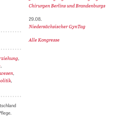
Chirurgen Berlins und Brandenburgs
29.08.
Niedersächsischer GynTag
Alle Kongresse
rziehung
,
e
,
swesen
,
olitik
,
tschland
flege.