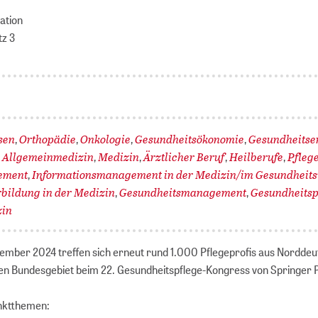
ation
tz 3
sen
Orthopädie
Onkologie
Gesundheitsökonomie
Gesundheitse
,
,
,
,
Allgemeinmedizin
Medizin
Ärztlicher Beruf
Heilberufe
Pfleg
,
,
,
,
,
ement
Informationsmanagement in der Medizin/im Gesundheit
,
rbildung in der Medizin
Gesundheitsmanagement
Gesundheitsp
,
,
zin
ember 2024 treffen sich erneut rund 1.000 Pflegeprofis aus Norddeu
n Bundesgebiet beim 22. Gesundheitspflege-Kongress von Springer P
nktthemen: