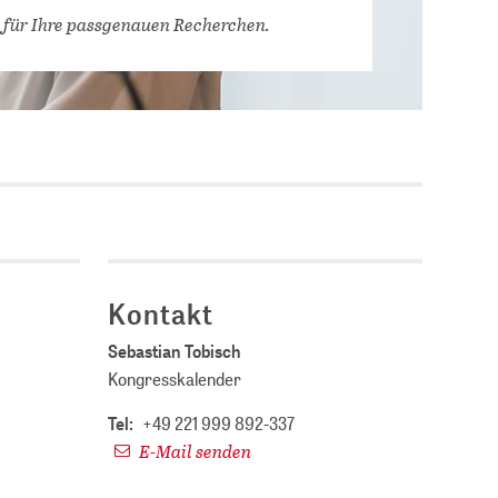
Stellenausschreibungen
 für Ihre passgenauen Recherchen.
DBIS)
Praktika und
Abschlussarbeiten bei
MLUNGEN
ZB MED
Chancengleichheit
ENDER
Kontakt
Sebastian Tobisch
Kongresskalender
Tel:
+49 221 999 892-337
E-Mail senden