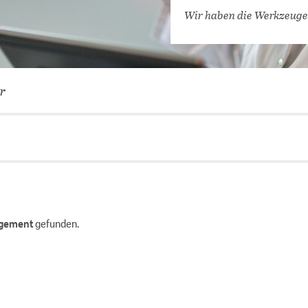
VERNETZEN: WIR FÜR SIE
Wir haben die Werkzeuge
DATENBANKEN (
DIGITALE SAM
COVID-19 HUB
r
KONGRESSKAL
gement
gefunden.