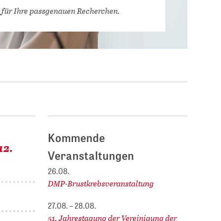
Stellenausschreibungen
 für Ihre passgenauen Recherchen.
DBIS)
Praktika und
Abschlussarbeiten bei
MLUNGEN
ZB MED
Chancengleichheit
ENDER
Kommende
12.
Veranstaltungen
26.08.
DMP-Brustkrebsveranstaltung
27.08. – 28.08.
51. Jahrestagung der Vereinigung der