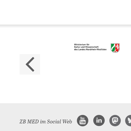
Da
ZB M
Land
ZB MED im Social Web