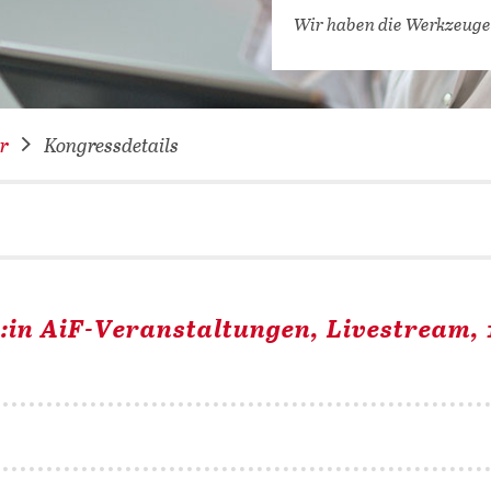
VERNETZEN: WIR FÜR SIE
Wir haben die Werkzeuge
DATENBANKEN (
DIGITALE SAM
COVID-19 HUB
r
Kongressdetails
KONGRESSKAL
r:in AiF-Veranstaltungen, Livestream, 