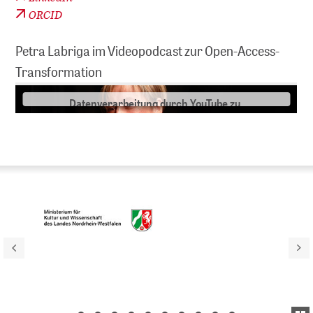
Wir benötigen Ihre Zustimmung, um
ORCID
hier Videos anzuzeigen!
Petra Labriga im Videopodcast zur Open-Access-
Wir benutzen YouTube als Drittanbietersoftware, um
Ihnen an dieser Stelle Videos präsentieren zu können.
Transformation
Mit Klick auf "Akzeptieren" stimmen Sie der
Datenverarbeitung durch YouTube zu.
MEHR INFORMATION
AKZEPTIEREN