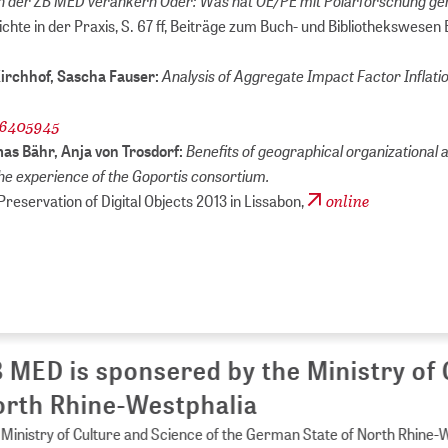
 in der ZB MED verankern Oder: Was hat OE/PE mit Polarforschung 
chte in der Praxis, S. 67 ff, Beiträge zum Buch- und Bibliothekswesen 
Analysis of Aggregate Impact Factor Inflatio
Kirchhof, Sascha Fauser:
:6405945
Benefits of geographical organizational 
mas Bähr, Anja von Trosdorf:
 The experience of the Goportis consortium.
online
reservation of Digital Objects 2013 in Lissabon,
 MED is sponsered by the Ministry of 
rth Rhine-Westphalia
Ministry of Culture and Science of the German State of North Rhine-