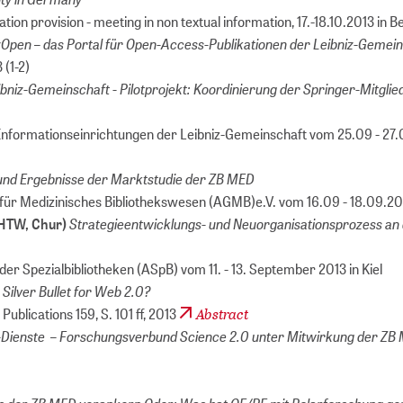
on provision - meeting in non textual information, 17.-18.10.2013 in Be
zOpen – das Portal für Open-Access-Publikationen der Leibniz-Gemei
 (1-2)
niz-Gemeinschaft - Pilotprojekt: Koordinierung der Springer-Mitglie
Informationseinrichtungen der Leibniz-Gemeinschaft vom 25.09 - 27.
 und Ergebnisse der Marktstudie der ZB MED
ür Medizinisches Bibliothekswesen (AGMB)e.V. vom 16.09 - 18.09.201
Strategieentwicklungs- und Neuorganisationsprozess an
 (HTW, Chur)
r Spezialbibliotheken (ASpB) vom 11. - 13. September 2013 in Kiel
Silver Bullet for Web 2.0?
Abstract
Publications 159, S. 101 ff, 2013
Dienste – Forschungsverbund Science 2.0 unter Mitwirkung der ZB