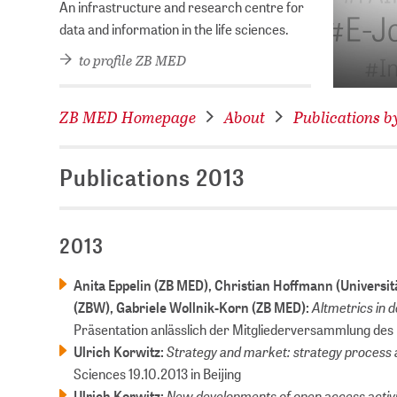
ry of the Year 2026!
An infrastructure and research centre for
data and information in the life sciences.
to profile ZB MED
ZB MED Homepage
About
Publications 
Publications 2013
2013
Anita Eppelin (ZB MED), Christian Hoffmann (Universitä
Altmetrics in 
(ZBW), Gabriele Wollnik-Korn (ZB MED):
Präsentation anlässlich der Mitgliederversammlung des
Strategy and market: strategy process 
Ulrich Korwitz:
Sciences 19.10.2013 in Beijing
New developments of open access activ
Ulrich Korwitz: