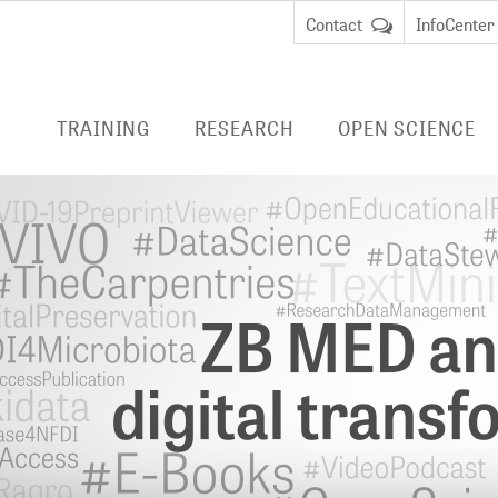
Contact
InfoCenter
TRAINING
RESEARCH
OPEN SCIENCE
ENTRIES
RESEARCH AT ZB MED
PUBLISHING
LIVIVO
EDUCATION
Data Science and Services
ADVICE
E-BOOK
REMOTE
cate Course Data
BibLabs
RESEARCH DATA
an
MANAGEMENT
Virtu
Knowledge Management
remot
cate Course Research
National Research Data
libra
CURRENT PROJECTS
anagement
Infrastructure (NFDI)
EMBAS
COMPLETED PROJECTS
TERMINOLOGIES
CINAHL
DIGITAL PRESERVATION
HEALTH