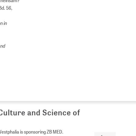
gemeinsam?
Bd. 56,
n in
and
Culture and Science of
Westphalia is sponsoring ZB MED.