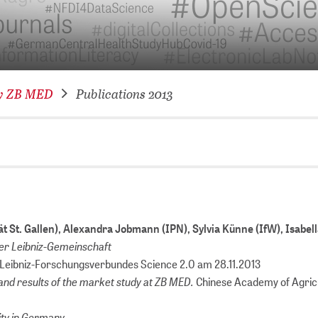
NETWORKING FOR YOU
DATABA
DIGITA
COVID-
by ZB MED
Publications 2013
CONFER
t St. Gallen), Alexandra Jobmann (IPN), Sylvia Künne (IfW), Isabel
der Leibniz-Gemeinschaft
 Leibniz-Forschungsverbundes Science 2.0 am 28.11.2013
and results of the market study at ZB MED.
Chinese Academy of Agricu
ity in Germany