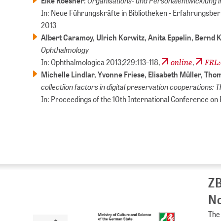
Organisations- und Personalentwicklung
Elke Roesner:
In: Neue Führungskräfte in Bibliotheken - Erfahrungsberi
2013
Albert Caramoy, Ulrich Korwitz, Anita Eppelin, Bernd 
Ophthalmology
online
FRL
In: Ophthalmologica 2013;229:113–118,
,
Michelle Lindlar, Yvonne Friese, Elisabeth Müller, Tho
collectiion factors in digital preservation cooperations:
In: Proceedings of the 10th International Conference on P
ZB
No
The 