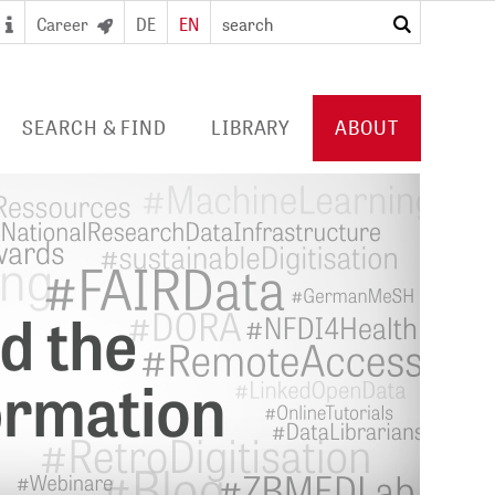
Career
DE
EN
search
SEARCH & FIND
LIBRARY
ABOUT
 SEARCH PORTAL
DIGITAL LIBRARY
PROFILE ZB MED
S/ E-JOURNALS/
FOR LIBRARIES
EVENTS
 ACCESS
Consortia licences
POLICIES
al user card for the
Services and collection
PUBLICATIONS BY ZB MED
e access and digital
profile
ry
COLLABORATIONS
E
PRESS
CAREER
 STUDY HUB