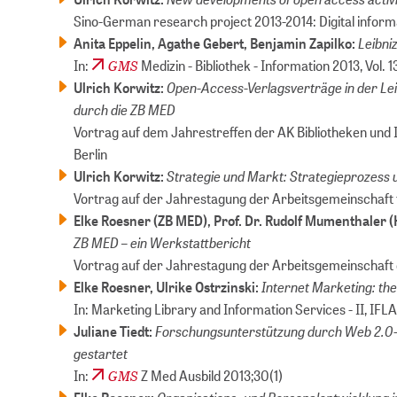
Sino-German research project 2013-2014: Digital informati
Leibni
Anita Eppelin, Agathe Gebert, Benjamin Zapilko:
GMS
In:
Medizin - Bibliothek - Information 2013, Vol. 13
Open-Access-Verlagsverträge in der Leib
Ulrich Korwitz:
durch die ZB MED
Vortrag auf dem Jahrestreffen der AK Bibliotheken und 
Berlin
Strategie und Markt: Strategieprozess
Ulrich Korwitz:
Vortrag auf der Jahrestagung der Arbeitsgemeinschaft f
Elke Roesner (ZB MED), Prof. Dr. Rudolf Mumenthaler
ZB MED – ein Werkstattbericht
Vortrag auf der Jahrestagung der Arbeitsgemeinschaft de
Internet Marketing: the 
Elke Roesner, Ulrike Ostrzinski:
In: Marketing Library and Information Services - II, IFLA 
Forschungsunterstützung durch Web 2.0-
Juliane Tiedt:
gestartet
GMS
In:
Z Med Ausbild 2013;30(1)