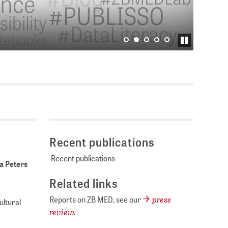
Current vacancies
B
SES (DBIS)
Internships and theses at
ZB MED
L COLLECTIONS
Equal opportunities
19 HUB
ENCE CALENDAR
Recent publications
Recent publications
la Peters
Related links
press
Reports on ZB MED, see our
ltural
review.