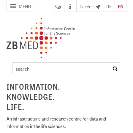
jump to
jump to
MENU
Career
DE
EN
pagenavigation
content
Publications
2008
search
ement
INFORMATION.
KNOWLEDGE.
DI)
digital library
LIFE.
An infrastructure and research centre for data and
information in the life sciences.