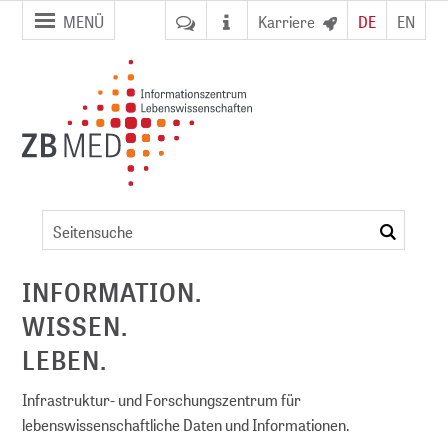
Zur
Zum
MENÜ
Karriere
DE
EN
Seitennavigation
Inhalt
springen
springen
Digitale
Bibliothek
suchen
von
ent
ZB MED
INFORMATION.
WISSEN.
NFDI)
LEBEN.
Infrastruktur- und Forschungszentrum für
lebenswissenschaftliche Daten und Informationen.