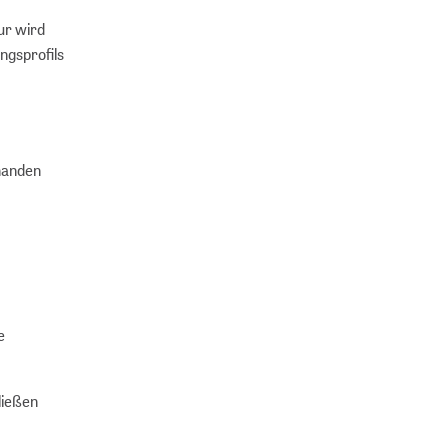
ur wird
ngsprofils
rhanden
e
ließen