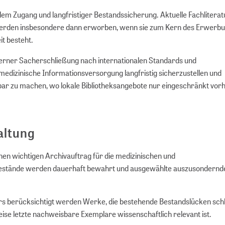
lem Zugang und langfristiger Bestandssicherung. Aktuelle Fachliterat
werden insbesondere dann erworben, wenn sie zum Kern des Erwerbu
it besteht.
derner Sacherschließung nach internationalen Standards und
medizinische Informationsversorgung langfristig sicherzustellen und
bar zu machen, wo lokale Bibliotheksangebote nur eingeschränkt vo
altung
nen wichtigen Archivauftrag für die medizinischen und
 Bestände werden dauerhaft bewahrt und ausgewählte auszusondernd
ers berücksichtigt werden Werke, die bestehende Bestandslücken sch
eise letzte nachweisbare Exemplare wissenschaftlich relevant ist.