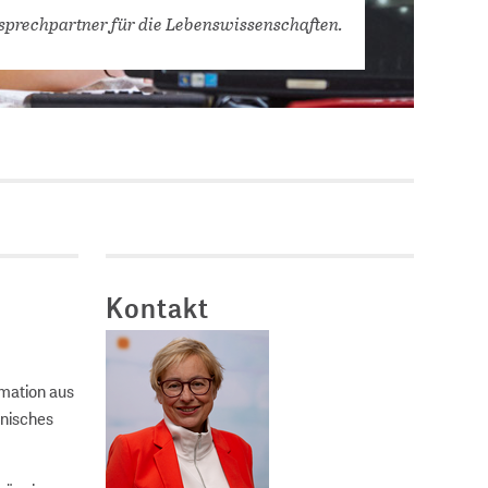
Stellenausschreibungen
sprechpartner für die Lebens­wissen­schaften.
DBIS)
Praktika und
Abschlussarbeiten bei
MLUNGEN
ZB MED
Chancengleichheit
ENDER
Kontakt
rmation aus
inisches