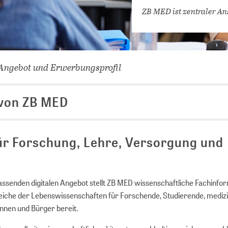
VERNETZEN: WIR FÜR SIE
ZB MED ist zentraler An
DATENBANKEN (
DIGITALE SAM
COVID-19 HUB
Angebot und Erwerbungsprofil
KONGRESSKAL
 von ZB MED
ür Forschung, Lehre, Versorgung und
assenden digitalen Angebot stellt ZB MED wissenschaftliche Fachinfo
iche der Lebenswissenschaften für Forschende, Studierende, mediz
innen und Bürger bereit.