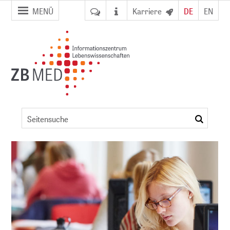
Zur
Zum
MENÜ
Karriere
DE
EN
Seitennavigation
Inhalt
springen
springen
Angebot
und
suchen
Erwerbungsprofil
ent
von
ZB MED
NFDI)