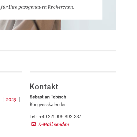
Stellenausschreibungen
 für Ihre passgenauen Recherchen.
DBIS)
Praktika und
Abschlussarbeiten bei
MLUNGEN
ZB MED
Chancengleichheit
ENDER
Kontakt
Sebastian Tobisch
4
2025
|
|
Kongresskalender
Tel:
+49 221 999 892-337
E-Mail senden