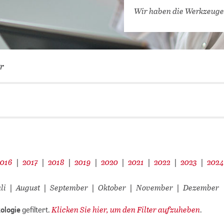
VERNETZEN: WIR FÜR SIE
Wir haben die Werkzeuge
DATENBANKEN (
DIGITALE SAM
COVID-19 HUB
r
KONGRESSKAL
2016
2017
2018
2019
2020
2021
2022
2023
202
|
|
|
|
|
|
|
|
li
August
September
Oktober
November
Dezember
|
|
|
|
|
Klicken Sie hier, um den Filter aufzuheben
ologie
gefiltert.
.