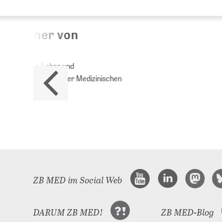
Da
ZB M
Land
ZB MED im Social Web
DARUM ZB MED!
ZB MED-Blog