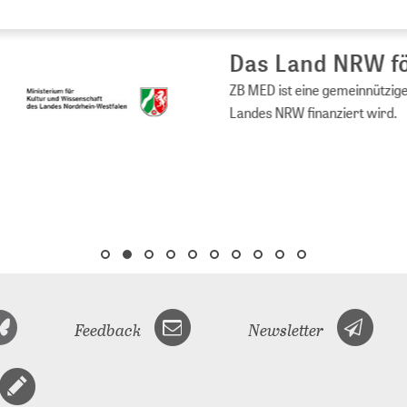
s Land NRW fördert ZB MED
ED ist eine gemeinnützige Stiftung des öffentlichen Rechts, die vom 
es NRW finanziert wird.
Feedback
Newsletter