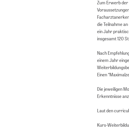
Zum Erwerb der 
Voraussetzungen 
Facharztanerken
die Teilnahme an
ein Jahr praktisc
insgesamt 120 St
Nach Empfehlung 
einem Jahr einge
Weiterbildungsbef
Einen “Maximalzei
Die jeweiligen Mo
Erkenntnisse anz
Laut den curricu
Kurs-Weiterbildu