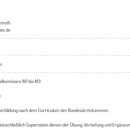
emuth
te.de
n
Fallseminare M1 bis M3
e
erbildung nach dem Curriculum der Bundesärztekammer.
 einschließlich Supervision dienen der Übung, Vertiefung und Ergänzun