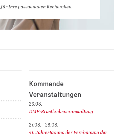
Stellenausschreibungen
 für Ihre passgenauen Recherchen.
DBIS)
Praktika und
Abschlussarbeiten bei
MLUNGEN
ZB MED
Chancengleichheit
ENDER
Kommende
Veranstaltungen
26.08.
DMP-Brustkrebsveranstaltung
27.08. – 28.08.
51. Jahrestagung der Vereinigung der