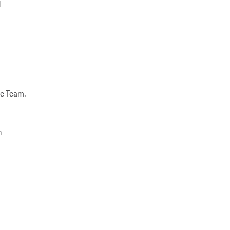
d
de Team.
n