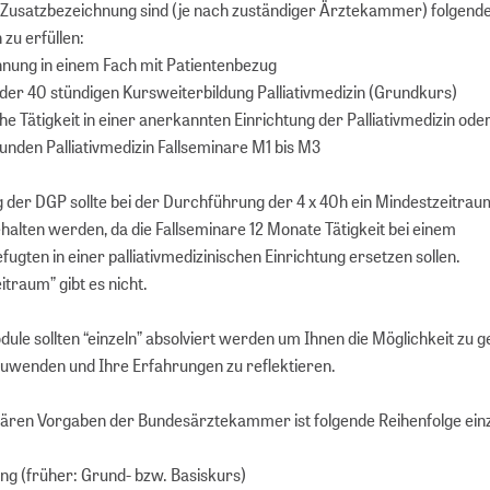
Zusatzbezeichnung sind (je nach zuständiger Ärztekammer) folgend
zu erfüllen:
nung in einem Fach mit Patientenbezug
 der 40 stündigen Kursweiterbildung Palliativmedizin (Grundkurs)
he Tätigkeit in einer anerkannten Einrichtung der Palliativmedizin ode
unden Palliativmedizin Fallseminare M1 bis M3
der DGP sollte bei der Durchführung der 4 x 40h ein Mindestzeitrau
halten werden, da die Fallseminare 12 Monate Tätigkeit bei einem
ugten in einer palliativmedizinischen Einrichtung ersetzen sollen.
traum” gibt es nicht.
dule sollten “einzeln” absolviert werden um Ihnen die Möglichkeit zu g
uwenden und Ihre Erfahrungen zu reflektieren.
lären Vorgaben der Bundesärztekammer ist folgende Reihenfolge ein
ng (früher: Grund- bzw. Basiskurs)