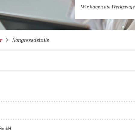
VERNETZEN: WIR FÜR SIE
Wir haben die Werkzeuge
DATENBANKEN (
DIGITALE SAM
COVID-19 HUB
r
Kongressdetails
KONGRESSKAL
 GmbH