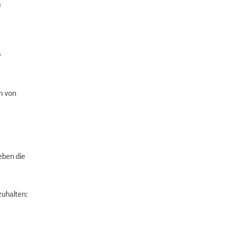
e
r
m von
eben die
zuhalten: