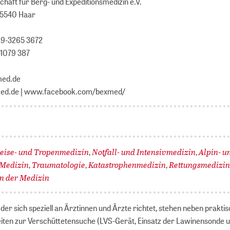
chaft für Berg- und Expeditionsmedizin e.V.
-85540 Haar
)89-3265 3672
-1079 387
med.de
d.de | www.facebook.com/bexmed/
eise- und Tropenmedizin
Notfall- und Intensivmedizin
Alpin- u
,
,
Medizin
Traumatologie
Katastrophenmedizin
Rettungsmedizi
,
,
,
in der Medizin
der sich speziell an Ärztinnen und Ärzte richtet, stehen neben prakti
iten zur Verschüttetensuche (LVS-Gerät, Einsatz der Lawinensonde 