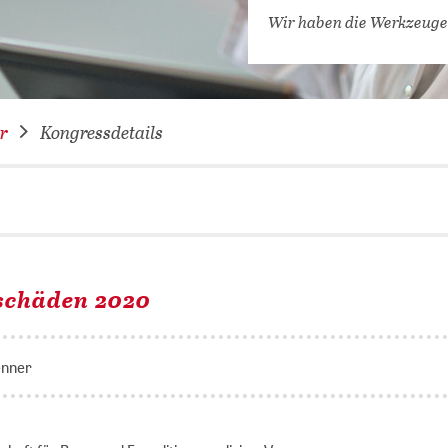
VERNETZEN: WIR FÜR SIE
Wir haben die Werkzeuge
DATENBANKEN (
DIGITALE SAM
COVID-19 HUB
r
Kongressdetails
KONGRESSKAL
schäden 2020
enner