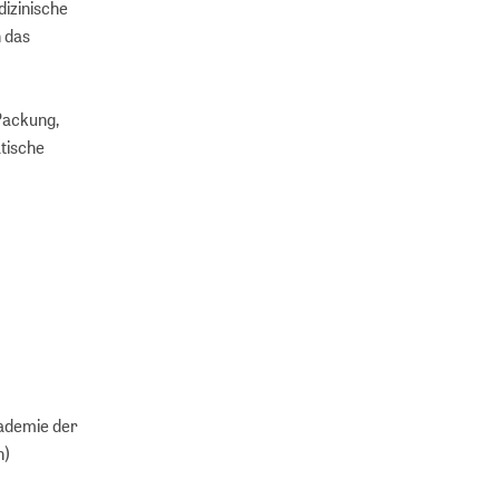
dizinische
 das
Packung,
atische
ademie der
n)