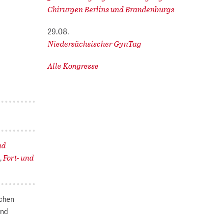
Chirurgen Berlins und Brandenburgs
29.08.
Niedersächsischer GynTag
Alle Kongresse
nd
n
Fort- und
,
schen
und