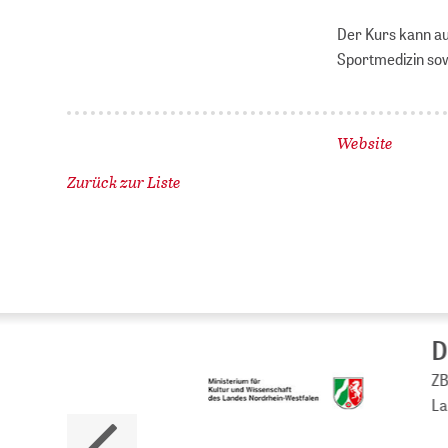
Der Kurs kann au
Sportmedizin so
Website
Zurück zur Liste
Da
ZB M
Land