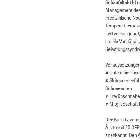
Schaufeltaktik) 
Management des L
medizinische Not
Temperaturmessun
Erstversorgung)
sterile Verbände
Belastungssynd
Voraussetzunge
# Gute alpinisti
# Skitourenerfahr
Schneearten
# Erwünscht aber
# Mitgliedschaf
Der Kurs Lawine
Ärzte mit 25 DFP
anerkannt. Den A