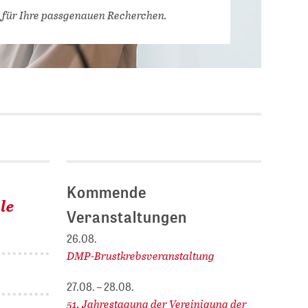
Stellenausschreibungen
 für Ihre passgenauen Recherchen.
DBIS)
Praktika und
Abschlussarbeiten bei
MLUNGEN
ZB MED
Chancengleichheit
ENDER
Kommende
le
Veranstaltungen
26.08.
DMP-Brustkrebsveranstaltung
27.08. – 28.08.
51. Jahrestagung der Vereinigung der