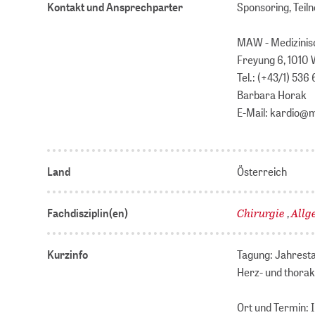
Kontakt und Ansprechparter
Sponsoring, Tei
MAW - Medizinisc
Freyung 6, 1010 
Tel.: (+43/1) 536
Barbara Horak
E-Mail: kardio@
Land
Österreich
Chirurgie
Allg
Fachdisziplin(en)
,
Kurzinfo
Tagung: Jahresta
Herz- und thora
Ort und Termin: I