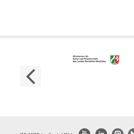
Da
ZB M
Land