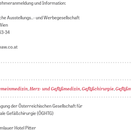
lnehmeranmeldung und Information:
he Ausstellungs..- und Werbegesellschaft
Wien
 63-34
maw.co.at
emeinmedizin
Herz- und Gefäßmedizin
Gefäßchirurgie
Gefäßm
,
,
,
gung der Österreichischen Gesellschaft für
kale Gefäßchirurgie (ÖGHTG)
mlauer Hotel Pitter