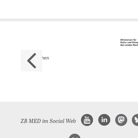
Da
ZB M
Land
ZB MED im Social Web