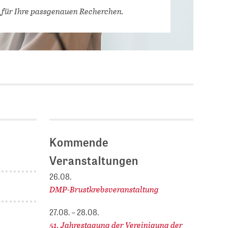
Stellenausschreibungen
 für Ihre passgenauen Recherchen.
DBIS)
Praktika und
Abschlussarbeiten bei
MLUNGEN
ZB MED
Chancengleichheit
ENDER
Kommende
Veranstaltungen
26.08.
DMP-Brustkrebsveranstaltung
27.08. – 28.08.
51. Jahrestagung der Vereinigung der