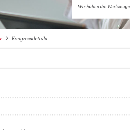
VERNETZEN: WIR FÜR SIE
Wir haben die Werkzeuge
DATENBANKEN (
DIGITALE SAM
COVID-19 HUB
r
Kongressdetails
KONGRESSKAL