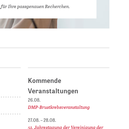
Stellenausschreibungen
 für Ihre passgenauen Recherchen.
DBIS)
Praktika und
Abschlussarbeiten bei
MLUNGEN
ZB MED
Chancengleichheit
ENDER
Kommende
Veranstaltungen
26.08.
DMP-Brustkrebsveranstaltung
27.08. – 28.08.
51. Jahrestagung der Vereinigung der