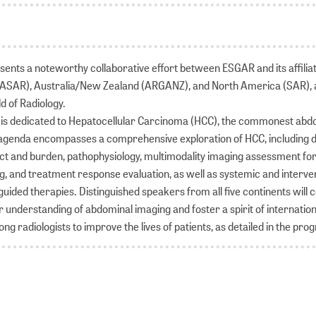
sents a noteworthy collaborative effort between ESGAR and its affilia
a (ASAR), Australia/New Zealand (ARGANZ), and North America (SAR), 
ld of Radiology.
nt is dedicated to Hepatocellular Carcinoma (HCC), the commonest abd
agenda encompasses a comprehensive exploration of HCC, including d
pact and burden, pathophysiology, multimodality imaging assessment fo
g, and treatment response evaluation, as well as systemic and interve
uided therapies. Distinguished speakers from all five continents will 
 understanding of abdominal imaging and foster a spirit of internation
ng radiologists to improve the lives of patients, as detailed in the p