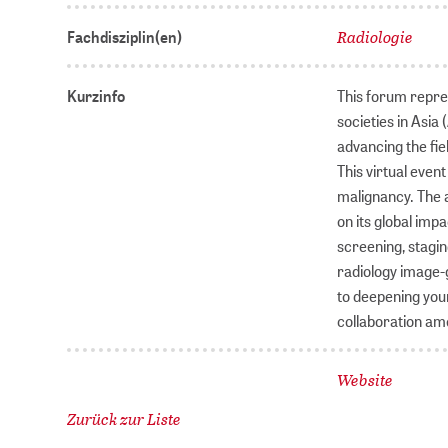
Radiologie
Fachdisziplin(en)
Kurzinfo
This forum repre
societies in Asi
advancing the fie
This virtual eve
malignancy. The 
on its global im
screening, stagin
radiology image-g
to deepening your
collaboration amo
Website
Zurück zur Liste