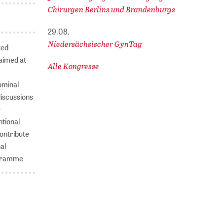
Chirurgen Berlins und Brandenburgs
29.08.
Niedersächsischer GynTag
ted
aimed at
Alle Kongresse
ominal
iscussions
r
ntional
contribute
al
rogramme