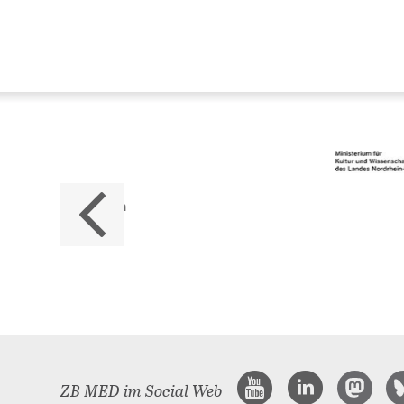
Da
ZB M
Land
ZB MED im Social Web