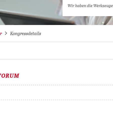
VERNETZEN: WIR FÜR SIE
Wir haben die Werkzeuge
DATENBANKEN (
DIGITALE SAM
COVID-19 HUB
r
Kongressdetails
KONGRESSKAL
 FORUM