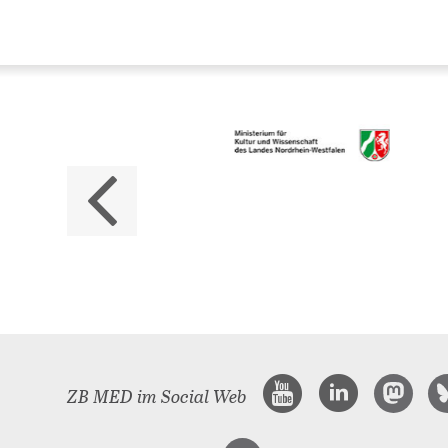
Da
ZB M
Land
ZB MED im Social Web