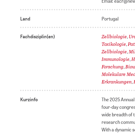
Email: eacr@n
Land
Portugal
Zellbiologie
Ur
Fachdisziplin(en)
,
Toxikologie
Pat
,
Zellbiologie
Mi
,
Immunologie
H
,
Forschung
Biow
,
Molekulare Med
Erkrankungen
,
Kurzinfo
The 2025 Annual 
four-day congress
wide breadth of t
research communi
With a dynamic s