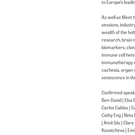
to Europe’s lead
As well as Meet 
sessions, indust
wealth of the hott
research, brain 
biomarkers, clon
immune cell hete
immunotherapy mo
cachexia, organ-s
senescence in th
Confirmed speaker
Ben-David | Elsa 
Carlos Caldas | S
Cathy Eng | Neta 
| Amit Ido | Cla
Kovatcheva | Emi