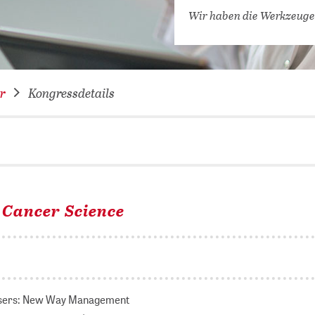
VERNETZEN: WIR FÜR SIE
Wir haben die Werkzeuge
DATENBANKEN (
DIGITALE SAM
COVID-19 HUB
r
Kongressdetails
KONGRESSKAL
 Cancer Science
isers: New Way Management