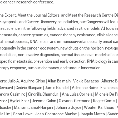
ing cancer research conference.
the Expert, Meet the Journal Editors, and Meet the Research Centre D
ry symposia, and Career Discovery roundtables, our Congress will feat
est science in the following fields: advanced in vitro models, AI tools 
metastasis, cancer genomics, cancer therapy resistance, clinical can
al hematopoiesis, DNA repair and immunosurveillance, early onset ca
rogeneity in the cancer ecosystem, new drugs on the horizon, next-g
dalities, non-invasive diagnostics, normal tissue, novel models of c
pecific metastasis, prevention and early detection, RNA biology in can
erapy response, tumour dormancy, and tumour innervation.
s: Julio A. Aguirre-Ghiso | Allan Balmain | Vickie Baracos | Alberto Bar
Bernard | Cedric Blanpain | Jamie Blundell | Adrienne Boire | Francesca
andra Casimiro | Cindrilla Chumduri | Ana Luisa Correia | Michele De P
Erez | Ayelet Erez | Jerome Galon | Giovanni Germano | Roger Gomis | W
re Isacke | Mariam Jamal-Hanjani | Johanna Joyce | Wouter Karthaus |
lia Lim | Scott Lowe | Jean-Christophe Marine | Joaquin Mateo | Sandr