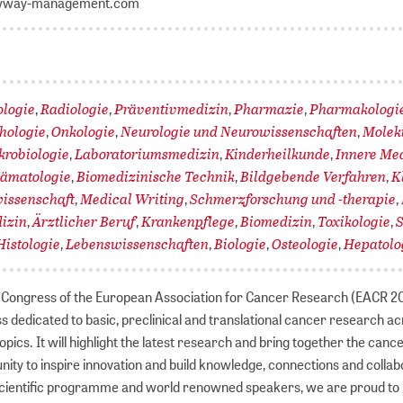
ewway-management.com
ologie
Radiologie
Präventivmedizin
Pharmazie
Pharmakologi
,
,
,
,
hologie
Onkologie
Neurologie und Neurowissenschaften
Molek
,
,
,
krobiologie
Laboratoriumsmedizin
Kinderheilkunde
Innere Me
,
,
,
ämatologie
Biomedizinische Technik
Bildgebende Verfahren
K
,
,
,
issenschaft
Medical Writing
Schmerzforschung und -therapie
,
,
,
izin
Ärztlicher Beruf
Krankenpflege
Biomedizin
Toxikologie
S
,
,
,
,
,
Histologie
Lebenswissenschaften
Biologie
Osteologie
Hepatolo
,
,
,
,
Congress of the European Association for Cancer Research (EACR 20
 dedicated to basic, preclinical and translational cancer research ac
opics. It will highlight the latest research and bring together the canc
ty to inspire innovation and build knowledge, connections and collab
cientific programme and world renowned speakers, we are proud to i