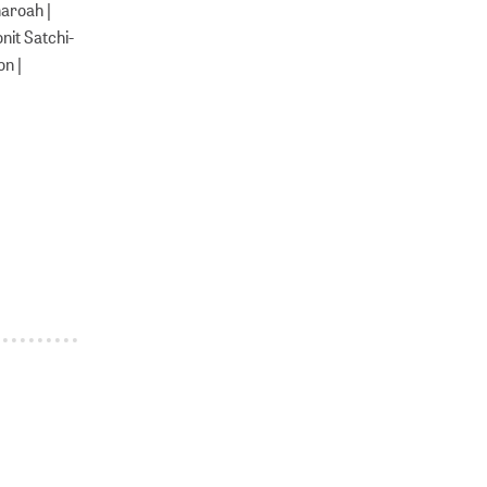
haroah |
nit Satchi-
on |