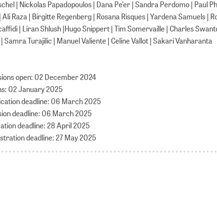
chel | Nickolas Papadopoulos | Dana Pe’er | Sandra Perdomo | Paul P
 Ali Raza | Birgitte Regenberg | Rosana Risques | Yardena Samuels | Ro
caffidi | Liran Shlush |Hugo Snippert | Tim Somervaille | Charles Swant
Samra Turajilic | Manuel Valiente | Celine Vallot | Sakari Vanharanta
sions open: 02 December 2024
ns: 02 January 2025
lication deadline: 06 March 2025
sion deadline: 06 March 2025
ration deadline: 28 April 2025
istration deadline: 27 May 2025