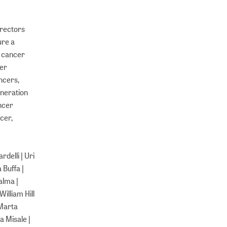
irectors
ure a
in cancer
cer
ncers,
eneration
ancer
cer,
delli | Uri
 Buffa |
alma |
illiam Hill
 Marta
a Misale |