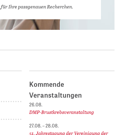
Stellenausschreibungen
 für Ihre passgenauen Recherchen.
DBIS)
Praktika und
Abschlussarbeiten bei
MLUNGEN
ZB MED
Chancengleichheit
ENDER
Kommende
Veranstaltungen
26.08.
DMP-Brustkrebsveranstaltung
27.08. – 28.08.
51. Jahrestagung der Vereinigung der