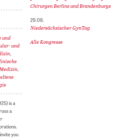
Chirurgen Berlins und Brandenburgs
29.08.
Niedersächsischer GynTag
e und
Alle Kongresse
ular- und
dizin
,
linische
Medizin
,
eltene
gie
25) is a
ross a
er
orations.
nvite you