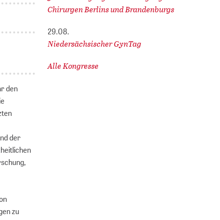
Chirurgen Berlins und Brandenburgs
29.08.
Niedersächsischer GynTag
Alle Kongresse
hr den
ie
zten
und der
heitlichen
rschung,
von
gen zu