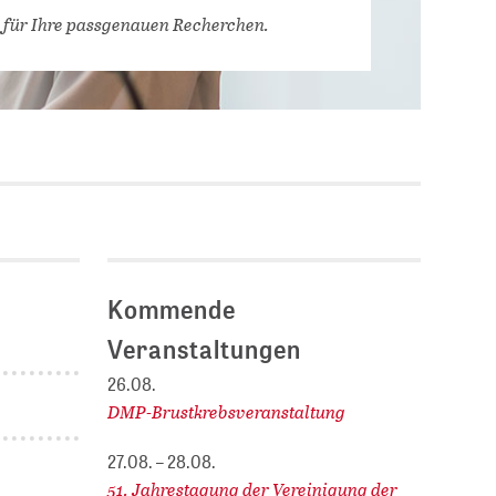
Stellenausschreibungen
 für Ihre passgenauen Recherchen.
DBIS)
Praktika und
Abschlussarbeiten bei
MLUNGEN
ZB MED
Chancengleichheit
ENDER
Kommende
Veranstaltungen
26.08.
DMP-Brustkrebsveranstaltung
27.08. – 28.08.
51. Jahrestagung der Vereinigung der