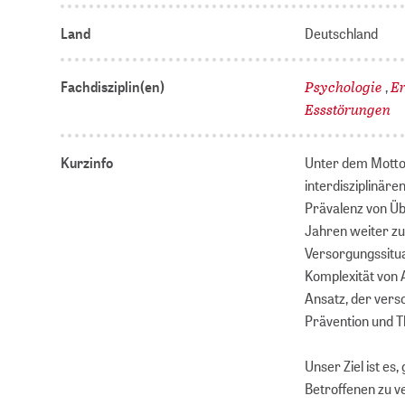
Land
Deutschland
Psychologie
E
Fachdisziplin(en)
,
Essstörungen
Kurzinfo
Unter dem Motto
interdisziplinär
Prävalenz von Üb
Jahren weiter zu
Versorgungssitu
Komplexität von 
Ansatz, der vers
Prävention und T
Unser Ziel ist e
Betroffenen zu v