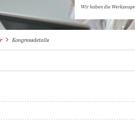
VERNETZEN: WIR FÜR SIE
Wir haben die Werkzeuge
DATENBANKEN (
DIGITALE SAM
COVID-19 HUB
r
Kongressdetails
KONGRESSKAL