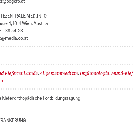
itz@oegkfo.at
RZTEZENTRALE MED.INFO
sse 4, 1014 Wien, Austria
16 – 38 od. 23
fo@media.co.at
nd Kieferheilkunde
Allgemeinmedizin
Implantologie
Mund-Kief
,
,
,
gie
le Kieferorthopädische Fortbildungstagung
VERANKERUNG