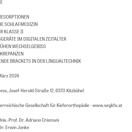
NE
RESORPTIONEN
HE SCHLAFMEDIZIN
R KLASSE II
GERÄTE IM DIGITALEN ZEITALTER
FRÜHEN WECHSELGEBISS
ISKREPANZEN
ENDE BRACKETS IN DER LINGUALTECHNIK
März 2024
ress, Josef-Herold-Straße 12, 6370 Kitzbühel
terreichische Gesellschaft für Kieferorthopädie - www.oegkfo.at
niv.-Prof. Dr. Adriano Crismani
DDr. Erwin Jonke