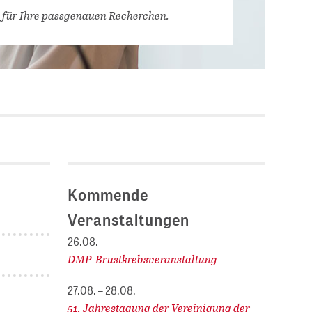
Stellenausschreibungen
 für Ihre passgenauen Recherchen.
DBIS)
Praktika und
Abschlussarbeiten bei
MLUNGEN
ZB MED
Chancengleichheit
ENDER
Kommende
Veranstaltungen
26.08.
DMP-Brustkrebsveranstaltung
27.08. – 28.08.
51. Jahrestagung der Vereinigung der