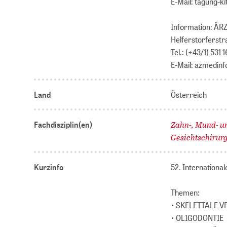
E-Mail: tagung-k
Information: Ä
Helferstorferstra
Tel.: (+43/1) 531 
E-Mail: azmedin
Land
Österreich
Zahn-, Mund- u
Fachdisziplin(en)
Gesichtschirur
Kurzinfo
52. Internationa
Themen:
• SKELETTALE 
• OLIGODONTIE