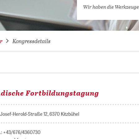
VERNETZEN: WIR FÜR SIE
Wir haben die Werkzeuge
DATENBANKEN (
DIGITALE SAM
COVID-19 HUB
r
Kongressdetails
KONGRESSKAL
ädische Fortbildungstagung
 Josef-Herold-Straße 12, 6370 Kitzbühel
l.: +43/676/4360730