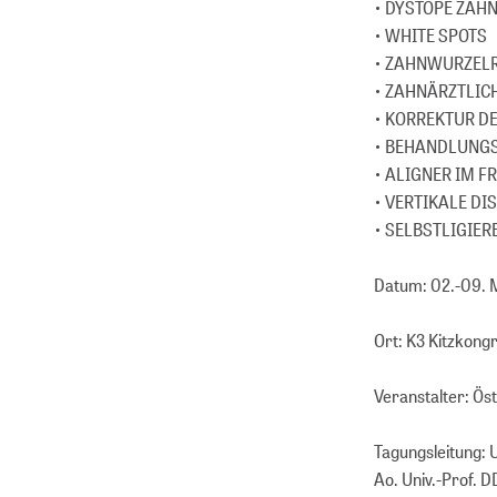
• DYSTOPE ZÄH
• WHITE SPOTS
• ZAHNWURZEL
• ZAHNÄRZTLIC
• KORREKTUR DE
• BEHANDLUNGS
• ALIGNER IM 
• VERTIKALE D
• SELBSTLIGIER
Datum: 02.-09. 
Ort: K3 Kitzkong
Veranstalter: Ös
Tagungsleitung: U
Ao. Univ.-Prof. 