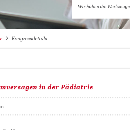
VERNETZEN: WIR FÜR SIE
Wir haben die Werkzeuge
DATENBANKEN (
DIGITALE SAM
COVID-19 HUB
r
Kongressdetails
KONGRESSKAL
mversagen in der Pädiatrie
in