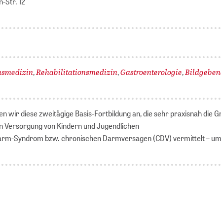
-Str. 12
nsmedizin
Rehabilitationsmedizin
Gastroenterologie
Bildgebe
,
,
,
ten wir diese zweitägige Basis-Fortbildung an, die sehr praxisnah die 
n Versorgung von Kindern und Jugendlichen
arm-Syndrom bzw. chronischen Darmversagen (CDV) vermittelt – u