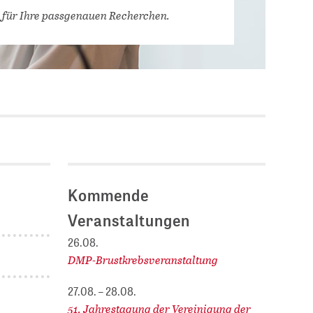
Stellenausschreibungen
 für Ihre passgenauen Recherchen.
DBIS)
Praktika und
Abschlussarbeiten bei
MLUNGEN
ZB MED
Chancengleichheit
ENDER
Kommende
Veranstaltungen
26.08.
DMP-Brustkrebsveranstaltung
27.08. – 28.08.
51. Jahrestagung der Vereinigung der