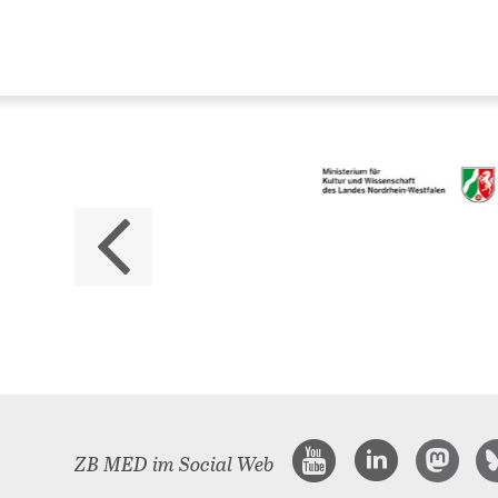
Da
ZB M
Land
ZB MED im Social Web