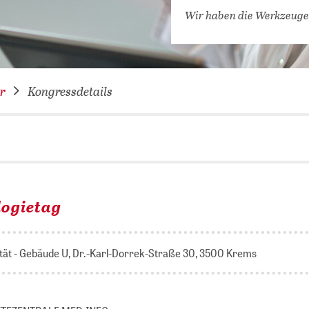
VERNETZEN: WIR FÜR SIE
Wir haben die Werkzeuge
DATENBANKEN (
DIGITALE SAM
COVID-19 HUB
r
Kongressdetails
KONGRESSKAL
logietag
ität - Gebäude U, Dr.-Karl-Dorrek-Straße 30, 3500 Krems