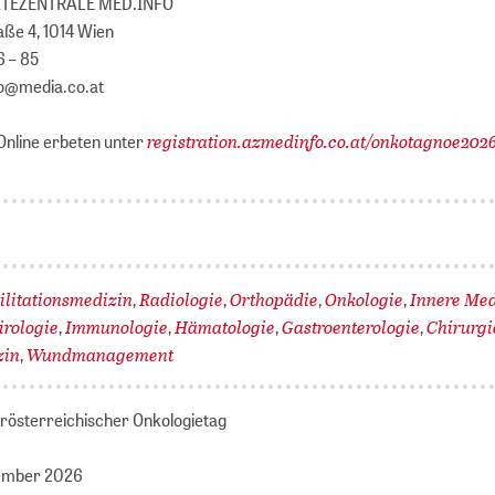
RZTEZENTRALE MED.INFO
aße 4, 1014 Wien
16 – 85
fo@media.co.at
registration.azmedinfo.co.at/onkotagnoe202
Online erbeten unter
ilitationsmedizin
Radiologie
Orthopädie
Onkologie
Innere Med
,
,
,
,
Virologie
Immunologie
Hämatologie
Gastroenterologie
Chirurg
,
,
,
,
zin
Wundmanagement
,
erösterreichischer Onkologietag
tember 2026