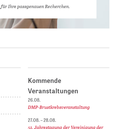
Stellenausschreibungen
 für Ihre passgenauen Recherchen.
DBIS)
Praktika und
Abschlussarbeiten bei
MLUNGEN
ZB MED
Chancengleichheit
ENDER
Kommende
Veranstaltungen
26.08.
DMP-Brustkrebsveranstaltung
27.08. – 28.08.
51. Jahrestagung der Vereinigung der