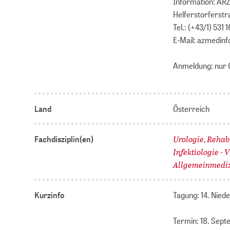
Information: Ä
Helferstorferstr
Tel.: (+43/1) 531 
E-Mail: azmedin
Anmeldung: nur 
Land
Österreich
Urologie
Rehab
Fachdisziplin(en)
,
Infektiologie - 
Allgemeinmedi
Kurzinfo
Tagung: 14. Nied
Termin: 18. Sep