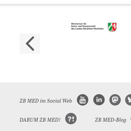
Da
ZB M
Land
ZB MED im Social Web
DARUM ZB MED!
ZB MED-Blog