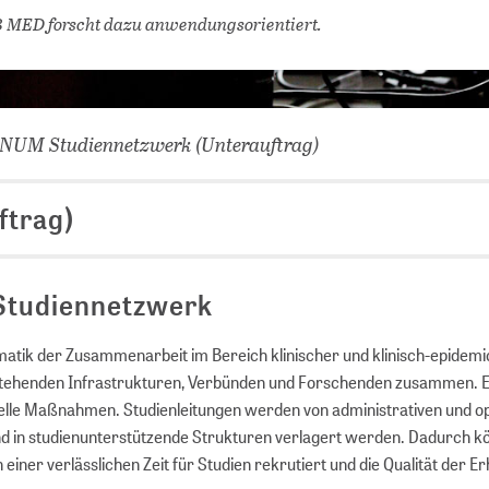
VERNETZEN: WIR FÜR SIE
 MED forscht dazu anwendungsorientiert.
DATENBANKEN (
DIGITALE SAM
COVID-19 HUB
NUM Studiennetzwerk (Unterauftrag)
KONGRESSKAL
ftrag)
 Studiennetzwerk
atik der Zusammenarbeit im Bereich klinischer und klinisch-epidemi
estehenden Infrastrukturen, Verbünden und Forschenden zusammen. 
relle Maßnahmen. Studienleitungen werden von administrativen und o
nd in studienunterstützende Strukturen verlagert werden. Dadurch 
in einer verlässlichen Zeit für Studien rekrutiert und die Qualität der 