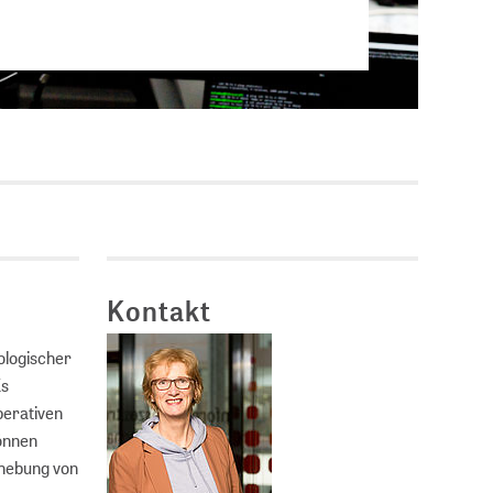
Stellenausschreibungen
DBIS)
Praktika und
Abschlussarbeiten bei
MLUNGEN
ZB MED
Chancengleichheit
ENDER
Kontakt
ologischer
Es
perativen
können
Erhebung von