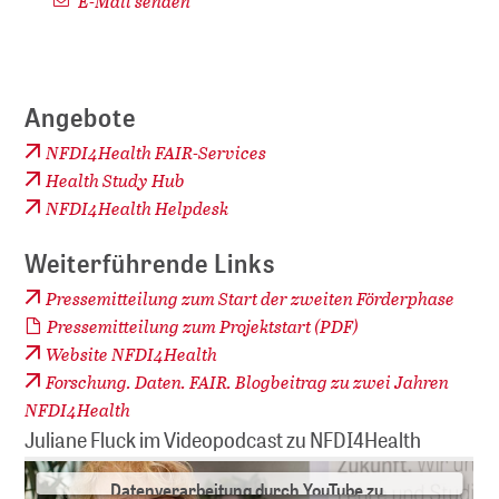
E-Mail senden
Angebote
NFDI4Health FAIR-Services
Health Study Hub
NFDI4Health Helpdesk
Weiterführende Links
Pressemitteilung zum Start der zweiten Förderphase
Pressemitteilung zum Projektstart (PDF)
Wir benötigen Ihre Zustimmung, um
Website NFDI4Health
hier Videos anzuzeigen!
Forschung. Daten. FAIR. Blogbeitrag zu zwei Jahren
Wir benutzen YouTube als Drittanbietersoftware, um
NFDI4Health
Ihnen an dieser Stelle Videos präsentieren zu können.
Juliane Fluck im Videopodcast zu NFDI4Health
Mit Klick auf "Akzeptieren" stimmen Sie der
Datenverarbeitung durch YouTube zu.