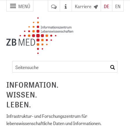
Zur
Zum
MENÜ
Karriere
DE
EN
Seitennavigation
Inhalt
springen
springen
Benutzungs-
und
suchen
Gebührenordnung
ent
(Standort
Köln)
INFORMATION.
WISSEN.
NFDI)
LEBEN.
Infrastruktur- und Forschungszentrum für
lebenswissenschaftliche Daten und Informationen.