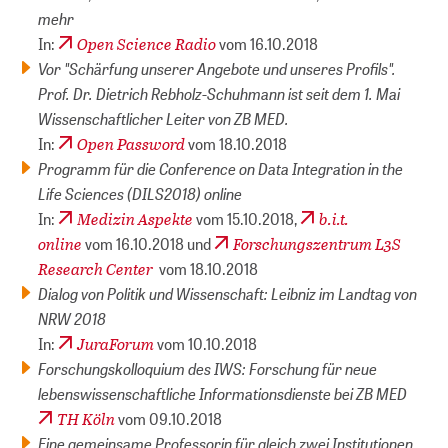
mehr
Open Science Radio
In:
vom 16.10.2018
Vor "Schärfung unserer Angebote und unseres Profils".
Prof. Dr. Dietrich Rebholz-Schuhmann ist seit dem 1. Mai
Wissenschaftlicher Leiter von ZB MED.
Open Password
In:
vom 18.10.2018
Programm für die Conference on Data Integration in the
Life Sciences (DILS2018) online
Medizin Aspekte
b.i.t.
In:
vom 15.10.2018,
online
Forschungszentrum L3S
vom 16.10.2018 und
Research Center
vom 18.10.2018
Dialog von Politik und Wissenschaft: Leibniz im Landtag von
NRW 2018
JuraForum
In:
vom 10.10.2018
Forschungskolloquium des IWS: Forschung für neue
lebenswissenschaftliche Informationsdienste bei ZB MED
TH Köln
vom 09.10.2018
Eine gemeinsame Professorin für gleich zwei Institutionen