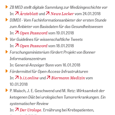
ZB MED stellt digitale Sammlung zur Medizingeschichte vor
Ärzteblatt
News Locker
In:
und
vom 24.01.2018
DIMDI - Vom Fachinformationsanbieter der ersten Stunde
zum Anbieter von Basisdaten für das Gesundheitswesen
Open Password
In:
vom 19.01.2018
Vor Guidelines für wissenschaftliche Tweets
Open Password
In:
vom 18.01.2018
Forschungsministerium fördert Projekt von Bonner
Informationszentrum
In: General-Anzeiger Bonn vom 16.01.2018
Fördermittel für Open-Access-Infrastrukturen
b.i.t.online
Biermann Medizin
In:
und
vom
10.01.2018
Wirksamkeit der
P. Maisch, J. E. Geschwend und M. Retz:
ketogenen Diät bei urologischen Tumorerkrankungen. Ein
systematischer Review
Der Urologe
In:
. Ernährung bei Krebspatienten,