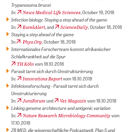
Trypanosoma brucei
In:
News Medical Life Sciences
, October 19, 2018
Infection biology: Staying a step ahead of the game
EurekAlert
ScienceDaily
In:
, and
, October 18, 2018
Staying a step ahead of the game
Phys.Org
In:
, October 18, 2018
Internationales Forscherteam kommt afrikanischer
Schlafkrankheit auf die Spur
TH Köln
vom 18.10.2018
Parasit tarnt sich durch Umstrukturierung
Innovations Report
In:
vom 18.10.2018
Infektionsforschung - Parasit tarnt sich durch
Umstrukturierung
JuraForum
Vet-Magazin
In:
und
vom 18.10.2018
Linking genome architecture and antigenic variation
Nature Research Microbiology Community
In:
vom
17.10.2018
ZB MED, die wissenschaftliche Podcastwelt, Plan S und