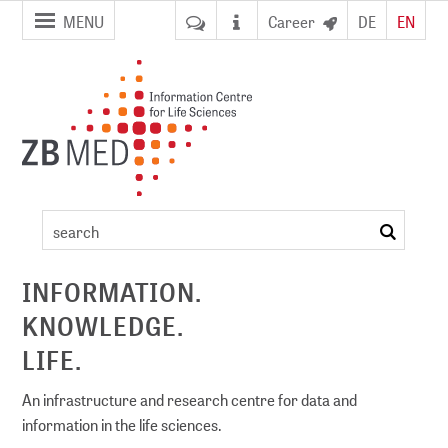
jump to
jump to
MENU
Career
DE
EN
pagenavigation
content
Press
review
search
ement
2018
INFORMATION.
KNOWLEDGE.
DI)
digital library
LIFE.
An infrastructure and research centre for data and
information in the life sciences.