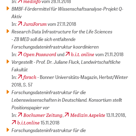
medinfo
In:
vom 28.11.2018
BMBF-Fördermittel für Wissenschaftsanalyse-Projekt Q-
Aktiv
JuraForum
In:
vom 27.11.2018
Research Data Infrastructure for the Life Sciences
- ZB MED soll die sich entfaltende
Forschungsdateninfrastruktur koordinieren
Open Password
b.i.t. online
In:
und
vom 21.11.2018
Vorgestellt - Prof. Dr. Juliane Fluck, Landwirtschaftliche
Fakultät
forsch
In:
- Bonner Universitäts-Magazin, Herbst/Winter
2018, S. 57
Forschungsdateninfrastruktur für die
Lebenswissenschaften in Deutschland. Konsortium stellt
Positionspapier vor
Bochumer Zeitung
Medizin Aspekte
In:
,
13.11.2018,
b.i.t.online
15.11.2018
Forschungsdateninfrastruktur für die