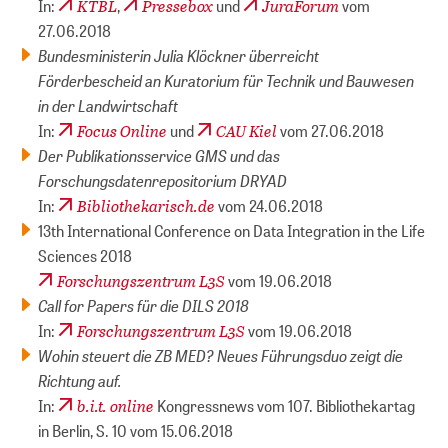
KTBL
Pressebox
JuraForum
In:
,
und
vom
27.06.2018
Bundesministerin Julia Klöckner überreicht
Förderbescheid an Kuratorium für Technik und Bauwesen
in der Landwirtschaft
Focus Online
CAU Kiel
In:
und
vom 27.06.2018
Der Publikationsservice GMS und das
Forschungsdatenrepositorium DRYAD
Bibliothekarisch.de
In:
vom 24.06.2018
13th International Conference on Data Integration in the Life
Sciences 2018
Forschungszentrum L3S
vom 19.06.2018
Call for Papers für die DILS 2018
Forschungszentrum L3S
In:
vom 19.06.2018
Wohin steuert die ZB MED? Neues Führungsduo zeigt die
Richtung auf.
b.i.t. online
In:
Kongressnews vom 107. Bibliothekartag
in Berlin, S. 10 vom 15.06.2018