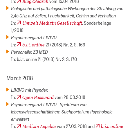
Blog4Search
In:
vom 15.04.2018
Biologische und pathologische Wirkungen der Strahlung von
2,45 GHz auf Zellen, Fruchtbarkeit, Gehirn und Verhalten
Umwelt Medizin Gesellschaft
In:
, Sonderbeilage
1/2018
Psyndex ergänzt LIVIVO
b.i.t. online
In:
21 (2018) Nr. 2, S. 169
Personalie: ZB MED
In: b.i.t. online 21 (2018) Nr. 2, S. 170
March 2018
LIVIVO mit Psyndex
Open Password
In:
vom 28.03.2018
Psyndex ergänzt LIVIVO - Spektrum von
lebenswissenschaftlichem Suchportal um Psychologie
erweitert
Medizin Aspekte
b.i.t. online
In:
vom 27.03.2018 und