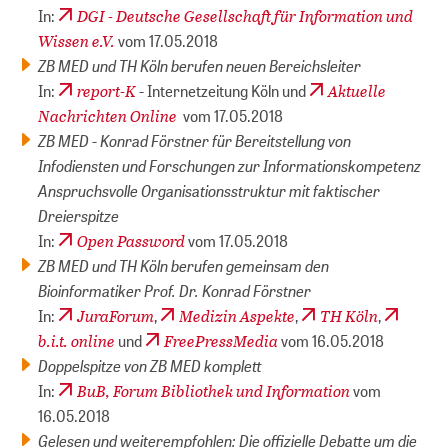
DGI - Deutsche Gesellschaft für Information und
In:
Wissen e.V.
vom 17.05.2018
ZB MED und TH Köln berufen neuen Bereichsleiter
report-K
Aktuelle
In:
- Internetzeitung Köln und
Nachrichten Online
vom 17.05.2018
ZB MED - Konrad Förstner für Bereitstellung von
Infodiensten und Forschungen zur Informationskompetenz
Anspruchsvolle Organisationsstruktur mit faktischer
Dreierspitze
Open Password
In:
vom 17.05.2018
ZB MED und TH Köln berufen gemeinsam den
Bioinformatiker Prof. Dr. Konrad Förstner
JuraForum
Medizin Aspekte
TH Köln
In:
,
,
,
b.i.t. online
FreePressMedia
und
vom 16.05.2018
Doppelspitze von ZB MED komplett
BuB, Forum Bibliothek und Information
In:
vom
16.05.2018
Gelesen und weiterempfohlen: Die offizielle Debatte um die