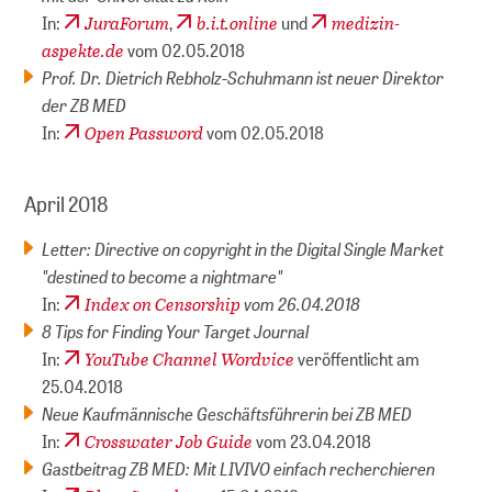
JuraForum
b.i.t.online
medizin-
In:
,
und
aspekte.de
vom 02.05.2018
Prof. Dr. Dietrich Rebholz-Schuhmann ist neuer Direktor
der ZB MED
Open Password
In:
vom 02.05.2018
April 2018
Letter: Directive on copyright in the Digital Single Market
"destined to become a nightmare"
Index on Censorship
vom 26.04.2018
In:
8 Tips for Finding Your Target Journal
YouTube Channel Wordvice
In:
veröffentlicht am
25.04.2018
Neue Kaufmännische Geschäftsführerin bei ZB MED
Crosswater Job Guide
In:
vom 23.04.2018
Gastbeitrag ZB MED: Mit LIVIVO einfach recherchieren