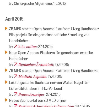
In: Chirurgische Allgemeine; 1.5.2015
April 2015
ZB MED startet Open-Access-Plattform Living Handbooks:
Pilotprojekt für die gemeinschaftliche Erstellung von
Handbüchern
b.i.t. online
In:
; 27.4.2015
Neue Open-Access-Platt­form für gemeinsam erstellte
Fachbücher
Deutsches Ärzteblatt
In:
; 27.4.2015
ZB MED startet Open-Access-Plattform Living Handbooks
Medizin-Aspekte
In:
; 27.4.2015
Leistungsstarke Buchscanner von Walter Nagel für
Lieferbibliotheken im hbz-Verbund
PresseAnzeiger
In:
; 27.4.2015
Neues Suchportal von ZB MED online
Berliner Arbeitskreis Information
In:
; 16.4.2015