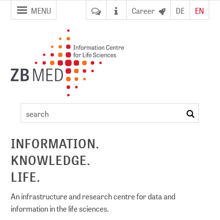
jump to
jump to
MENU
Career
DE
EN
pagenavigation
content
Press
review
search
ement
2015
INFORMATION.
KNOWLEDGE.
DI)
digital library
LIFE.
An infrastructure and research centre for data and
information in the life sciences.