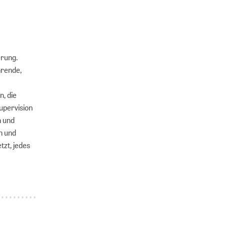
erung.
hrende,
n, die
upervision
n und
n und
tzt, jedes