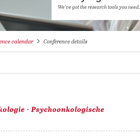
NETWORKING FOR YOU
We've got the research tools you need
DATABA
DIGITA
COVID-
ence calendar
Conference details
CONFER
kologie - Psychoonkologische