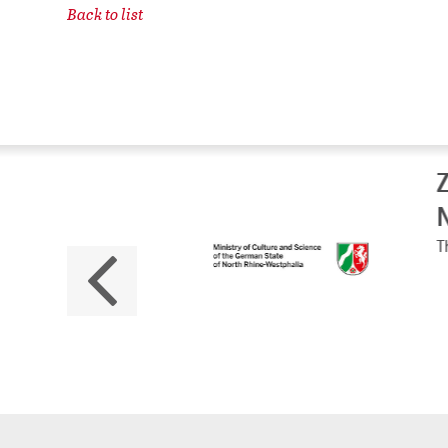
Back to list
ZB
No
The 