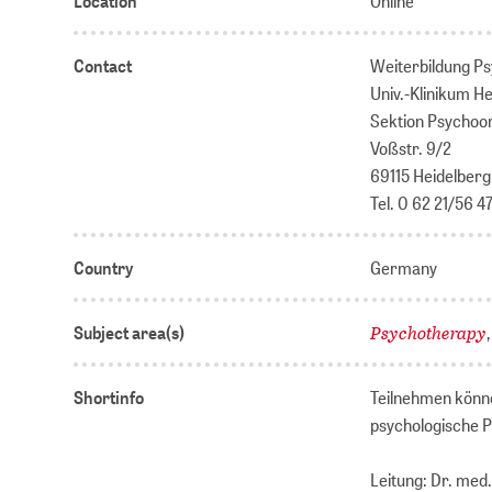
Location
Online
Contact
Weiterbildung Ps
Univ.-Klinikum H
Sektion Psychoo
Voßstr. 9/2
69115 Heidelberg
Tel. 0 62 21/56 47
Country
Germany
Psychotherapy
Subject area(s)
Shortinfo
Teilnehmen könne
psychologische P
Leitung: Dr. med