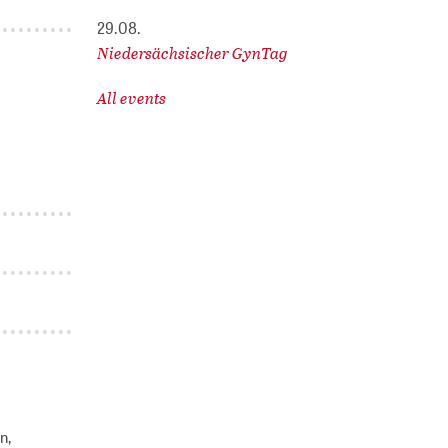
29.08.
Niedersächsischer GynTag
All events
n,