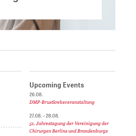
Current vacancies
.
SES (DBIS)
Internships and theses at
ZB MED
L COLLECTIONS
Equal opportunities
19 HUB
ENCE CALENDAR
Upcoming Events
26.08.
DMP-Brustkrebsveranstaltung
27.08. – 28.08.
51. Jahrestagung der Vereinigung der
Chirurgen Berlins und Brandenburgs