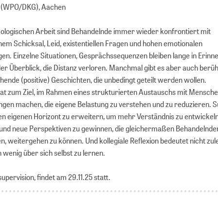
n (WPO/DKG), Aachen
ologischen Arbeit sind Behandelnde immer wieder konfrontiert mit
m Schicksal, Leid, existentiellen Fragen und hohen emotionalen
n. Einzelne Situationen, Gesprächssequenzen bleiben lange in Erinn
r Überblick, die Distanz verloren. Manchmal gibt es aber auch berü
hende (positive) Geschichten, die unbedingt geteilt werden wollen.
hat zum Ziel, im Rahmen eines strukturierten Austauschs mit Mensche
ngen machen, die eigene Belastung zu verstehen und zu reduzieren. S
en eigenen Horizont zu erweitern, um mehr Verständnis zu entwickel
 und neue Perspektiven zu gewinnen, die gleichermaßen Behandelnde
n, weitergehen zu können. Und kollegiale Reflexion bedeutet nicht zule
n wenig über sich selbst zu lernen.
upervision, findet am 29.11.25 statt.